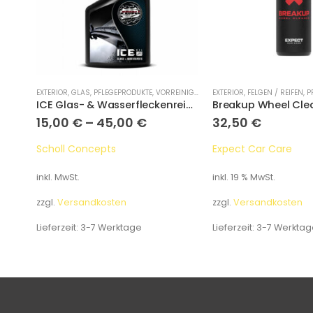
AM
,
WASCHEN
EXTERIOR
,
GLAS
,
PFLEGEPRODUKTE
,
VORREINIGUNG
EXTERIOR
,
FELGEN / REIFEN
,
P
ICE Glas- & Wasserfleckenreiniger Gel
Breakup Wheel Cle
15,00
€
–
45,00
€
32,50
€
Scholl Concepts
Expect Car Care
inkl. MwSt.
inkl. 19 % MwSt.
zzgl.
Versandkosten
zzgl.
Versandkosten
Lieferzeit:
3-7 Werktage
Lieferzeit:
3-7 Werktag