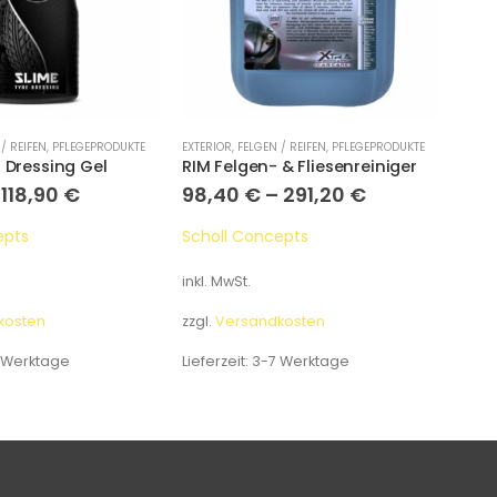
/ REIFEN
,
PFLEGEPRODUKTE
EXTERIOR
,
FELGEN / REIFEN
,
PFLEGEPRODUKTE
EXTER
n Dressing Gel
RIM Felgen- & Fliesenreiniger
Clea
–
118,90
€
98,40
€
–
291,20
€
31,
epts
Scholl Concepts
Expe
inkl. MwSt.
inkl.
kosten
zzgl.
Versandkosten
zzgl.
 Werktage
Lieferzeit:
3-7 Werktage
Liefe