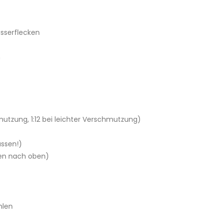
sserflecken
n
utzung, 1:12 bei leichter Verschmutzung)
assen!)
ten nach oben)
hlen