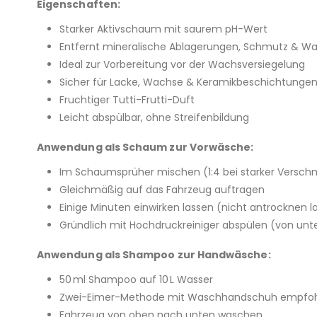
Eigenschaften:
Starker Aktivschaum mit saurem pH-Wert
Entfernt mineralische Ablagerungen, Schmutz & Wa
Ideal zur Vorbereitung vor der Wachsversiegelung
Sicher für Lacke, Wachse & Keramikbeschichtunge
Fruchtiger Tutti-Frutti-Duft
Leicht abspülbar, ohne Streifenbildung
Anwendung als Schaum zur Vorwäsche:
Im Schaumsprüher mischen (1:4 bei starker Verschm
Gleichmäßig auf das Fahrzeug auftragen
Einige Minuten einwirken lassen (nicht antrocknen l
Gründlich mit Hochdruckreiniger abspülen (von un
Anwendung als Shampoo zur Handwäsche:
50 ml Shampoo auf 10 L Wasser
Zwei-Eimer-Methode mit Waschhandschuh empfo
Fahrzeug von oben nach unten waschen