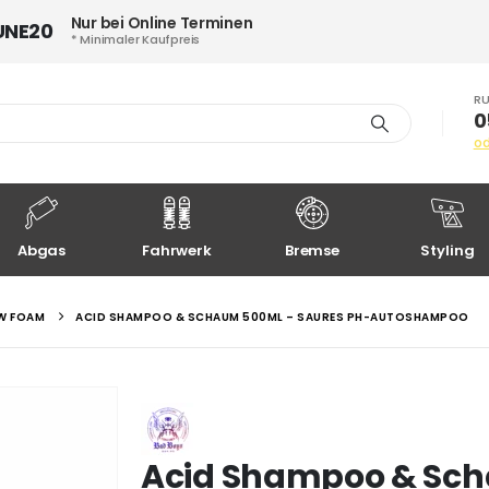
Nur bei Online Terminen
UNE20
* Minimaler Kaufpreis
RU
0
o
Abgas
Fahrwerk
Bremse
Styling
W FOAM
ACID SHAMPOO & SCHAUM 500ML – SAURES PH-AUTOSHAMPOO
Acid Shampoo & Sch