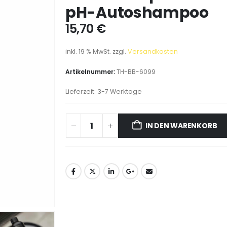
pH-Autoshampoo
15,70
€
inkl. 19 % MwSt.
zzgl.
Versandkosten
Artikelnummer:
TH-BB-6099
Lieferzeit:
3-7 Werktage
IN DEN WARENKORB