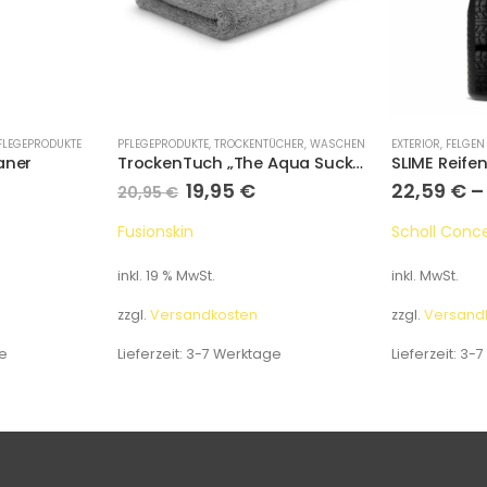
FLEGEPRODUKTE
PFLEGEPRODUKTE
,
TROCKENTÜCHER
,
WASCHEN
EXTERIOR
,
FELGEN 
aner
TrockenTuch „The Aqua Sucker“
SLIME Reife
19,95
€
22,59
€
20,95
€
Fusionskin
Scholl Conc
inkl. 19 % MwSt.
inkl. MwSt.
zzgl.
Versandkosten
zzgl.
Versand
e
Lieferzeit:
3-7 Werktage
Lieferzeit:
3-7