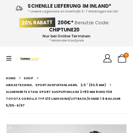
SCHENLLE LIEFERUNG IM INLAND*
* Unsere Lagerware ist innerhalb 3-7 Werktagen bei dir!
20% RABATT
200€*
Benutze Code:
CHIPTUNE20
Nur bei Online Terminen
* Minimaler Kaufpreis
0
HOME
SHOP
ABGASTECHNIK
,
SPORTAUSPUFFANLAGEN
,
2,5 " (63,5 MM)
ALUMINIERTE STAHL SPORT AUSPUFFANLAGE 2×80 MM RUND FÜR
TOYOTA COROLLA TYP E10 LIMOUSINE/LIFTBACK/KOMBI 1.6 BAUJAHR
5/95-4/97