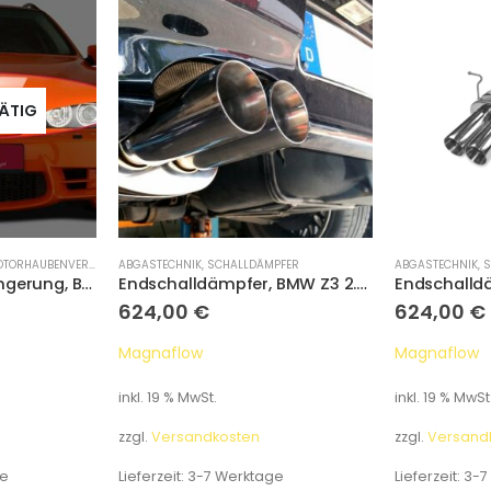
ÄTIG
ORHAUBENVERLÄNGERUNG
ABGASTECHNIK
,
SCHALLDÄMPFER
ABGASTECHNIK
,
S
Motorhaubenverlängerung, BMW 5er E39
Endschalldämpfer, BMW Z3 2.0 2.8
624,00
€
624,00
€
Magnaflow
Magnaflow
inkl. 19 % MwSt.
inkl. 19 % MwSt
zzgl.
Versandkosten
zzgl.
Versand
ge
Lieferzeit:
3-7 Werktage
Lieferzeit:
3-7