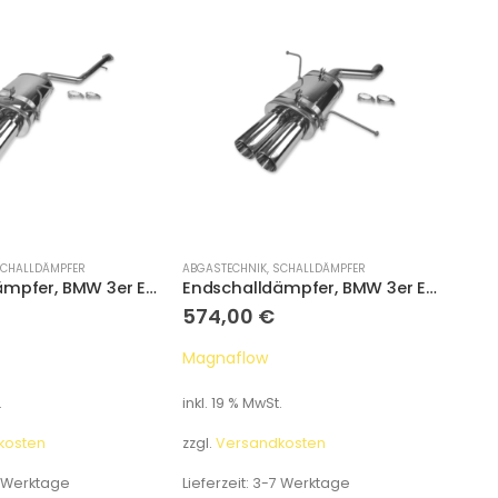
CHALLDÄMPFER
ABGASTECHNIK
,
SCHALLDÄMPFER
AEROD
Endschalldämpfer, BMW 3er E36 320i
Endschalldämpfer, BMW 3er E46 320i 323i 328i
574,00
€
54
Magnaflow
CSR
.
inkl. 19 % MwSt.
inkl.
kosten
zzgl.
Versandkosten
zzgl.
 Werktage
Lieferzeit:
3-7 Werktage
Liefe