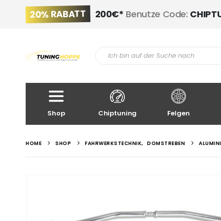
20% RABATT
200€*
Benutze Code:
CHIPT
Shop
Chiptuning
Felgen
HOME
SHOP
FAHRWERKSTECHNIK
,
DOMSTREBEN
ALUMIN