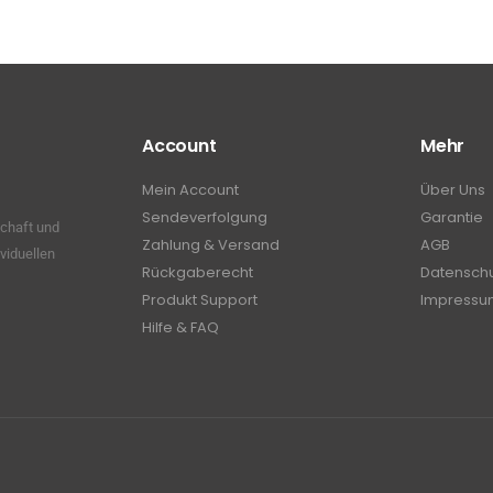
Account
Mehr
Mein Account
Über Uns
Sendeverfolgung
Garantie
schaft und
Zahlung & Versand
AGB
viduellen
Rückgaberecht
Datensch
Produkt Support
Impressu
Hilfe & FAQ