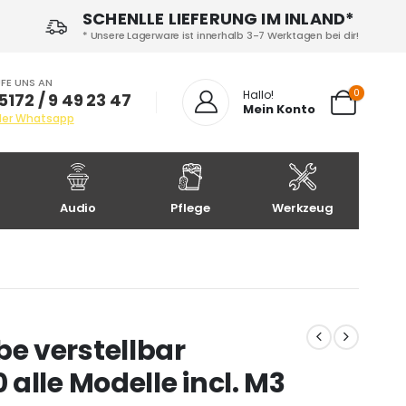
SCHENLLE LIEFERUNG IM INLAND*
* Unsere Lagerware ist innerhalb 3-7 Werktagen bei dir!
FE UNS AN
0
Hallo!
5172 / 9 49 23 47
Mein Konto
der Whatsapp
Audio
Pflege
Werkzeug
e verstellbar
alle Modelle incl. M3