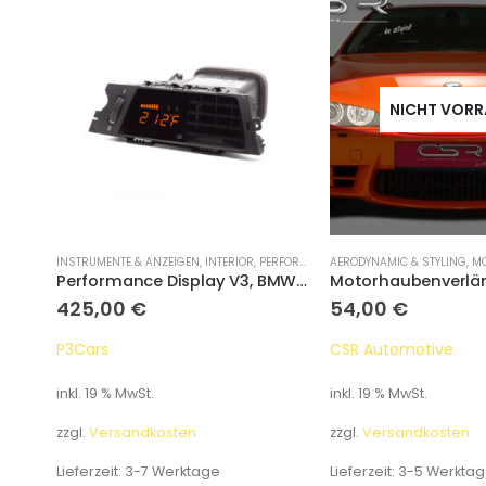
NICHT VORR
NGERUNG
INSTRUMENTE & ANZEIGEN
,
INTERIOR
,
PERFORMANCE DISPLAYS
AERODYNAMIC & STYLING
,
MOT
Motorhaubenverlängerung, BMW 3er E30
Performance Display V3, BMW 3 Series E9X 2008-2013
425,00
€
54,00
€
P3Cars
CSR Automotive
inkl. 19 % MwSt.
inkl. 19 % MwSt.
zzgl.
Versandkosten
zzgl.
Versandkosten
Lieferzeit:
3-7 Werktage
Lieferzeit:
3-5 Werkta