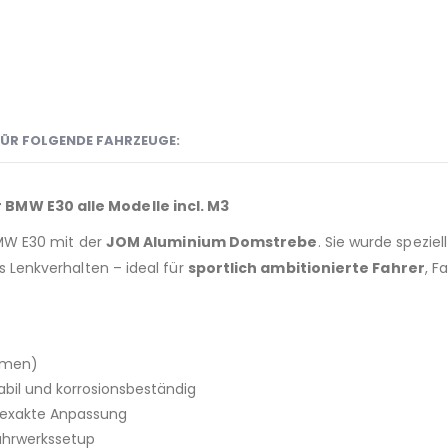
ÜR FOLGENDE FAHRZEUGE:
BMW E30 alle Modelle incl. M3
BMW E30 mit der
JOM Aluminium Domstrebe
. Sie wurde speziel
s Lenkverhalten – ideal für
sportlich ambitionierte Fahrer
, F
omen)
abil und korrosionsbeständig
d exakte Anpassung
Fahrwerkssetup