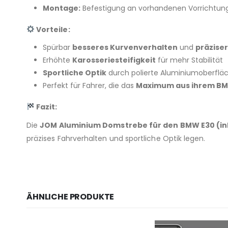
Montage:
Befestigung an vorhandenen Vorrichtunge
Vorteile:
Spürbar
besseres Kurvenverhalten
und
präzise
Erhöhte
Karosseriesteifigkeit
für mehr Stabilität
Sportliche Optik
durch polierte Aluminiumoberflä
Perfekt für Fahrer, die das
Maximum aus ihrem BM
Fazit:
Die
JOM Aluminium Domstrebe für den BMW E30 (ink
präzises Fahrverhalten und sportliche Optik legen.
ÄHNLICHE PRODUKTE