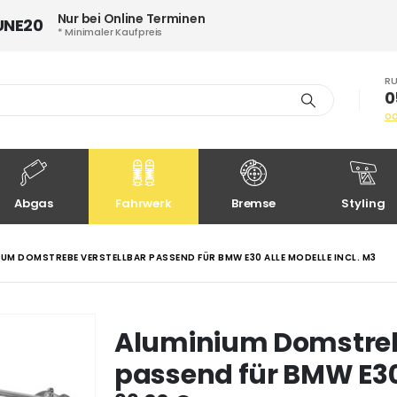
Nur bei Online Terminen
UNE20
* Minimaler Kaufpreis
RU
0
o
Abgas
Fahrwerk
Bremse
Styling
IUM DOMSTREBE VERSTELLBAR PASSEND FÜR BMW E30 ALLE MODELLE INCL. M3
Aluminium Domstreb
passend für BMW E30 