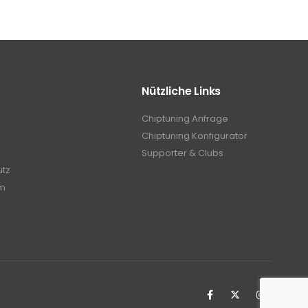
Nützliche Links
Chiptuning Anfrage
Chiptuning Konfigurator
Supporter & Clubs
utz
m