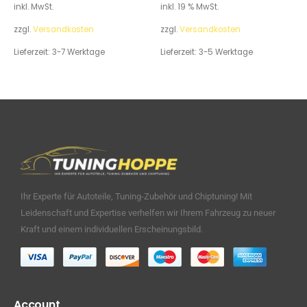
inkl. MwSt.
inkl. 19 % MwSt.
zzgl.
Versandkosten
zzgl.
Versandkosten
Lieferzeit:
3-7 Werktage
Lieferzeit:
3-5 Werktage
Ihr Experte für Autoteile, Tuning-Zubehör und Chiptuning! Mit
Leidenschaft und Expertise verhelfen wir Ihrem Fahrzeug zu neuer
Kraft und einem individuellen Erscheinungsbild.
Account