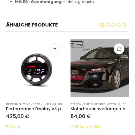
Mit EG-Genehmigung
– eintragungsfrei
ÄHNLICHE PRODUKTE
INSTRUMENTE & ANZEIGEN
,
INTERIOR
,
PERFORMANCE DISPLAYS
AERODYNAMIC & STYLING
,
MOTORHAUBENVERLÄNGERUNG
Performance Display V3 passend für Audi 8X A1/S1 2010-2018
Motorhaubenverlängerung, Audi A4 B6
425,00
€
84,00
€
P3Cars
CSR Automotive