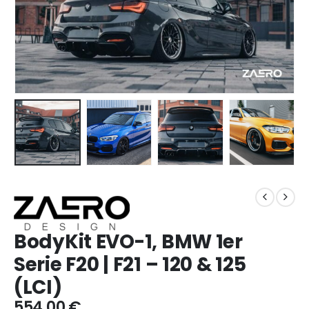
BodyKit EVO-1, BMW 1er
Serie F20 | F21 – 120 & 125
(LCI)
554,00
€