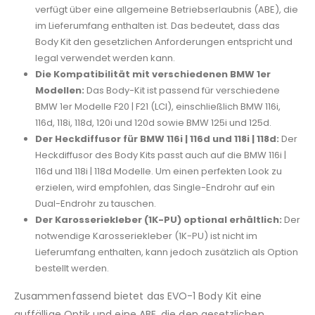
verfügt über eine allgemeine Betriebserlaubnis (ABE), die
im Lieferumfang enthalten ist. Das bedeutet, dass das
Body Kit den gesetzlichen Anforderungen entspricht und
legal verwendet werden kann.
Die Kompatibilität mit verschiedenen BMW 1er
Modellen:
Das Body-Kit ist passend für verschiedene
BMW 1er Modelle F20 | F21 (LCI), einschließlich BMW 116i,
116d, 118i, 118d, 120i und 120d sowie BMW 125i und 125d.
Der Heckdiffusor für BMW 116i | 116d und 118i | 118d:
Der
Heckdiffusor des Body Kits passt auch auf die BMW 116i |
116d und 118i | 118d Modelle. Um einen perfekten Look zu
erzielen, wird empfohlen, das Single-Endrohr auf ein
Dual-Endrohr zu tauschen.
Der Karosseriekleber (1K-PU) optional erhältlich:
Der
notwendige Karosseriekleber (1K-PU) ist nicht im
Lieferumfang enthalten, kann jedoch zusätzlich als Option
bestellt werden.
Zusammenfassend bietet das EVO-1 Body Kit eine
auffällige Optik und eine ABE, die den gesetzlichen