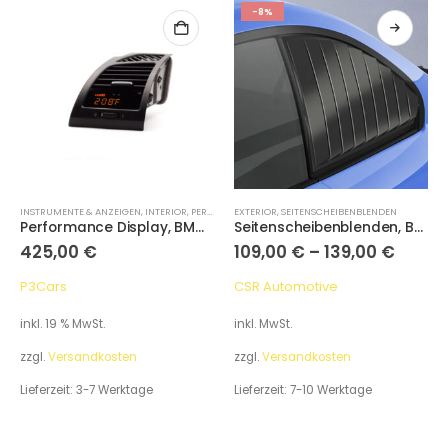
-8%
INSTRUMENTE & ANZEIGEN
,
INTERIOR
,
PERFORMANCE DISPLAYS
EXTERIOR
,
SEITENSCHEIBENBLENDEN
Performance Display, BMW 1 Series E8X 2004-2013
Seitenscheibenblenden, BMW 2er F22/F87 Coupe
425,00
€
109,00
€
–
139,00
€
P3Cars
CSR Automotive
inkl. 19 % MwSt.
inkl. MwSt.
zzgl.
Versandkosten
zzgl.
Versandkosten
Lieferzeit:
3-7 Werktage
Lieferzeit:
7-10 Werktage