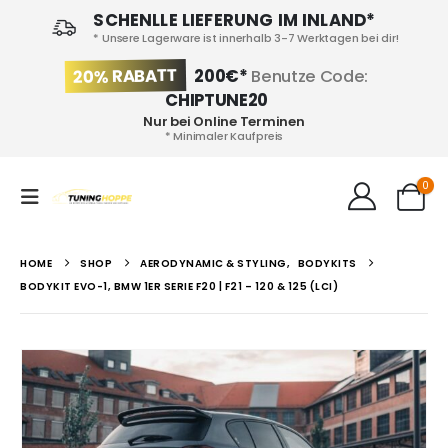
SCHENLLE LIEFERUNG IM INLAND*
* Unsere Lagerware ist innerhalb 3-7 Werktagen bei dir!
20% RABATT
200€*
Benutze Code:
CHIPTUNE20
Nur bei Online Terminen
* Minimaler Kaufpreis
0
HOME
SHOP
AERODYNAMIC & STYLING
,
BODYKITS
BODYKIT EVO-1, BMW 1ER SERIE F20 | F21 – 120 & 125 (LCI)