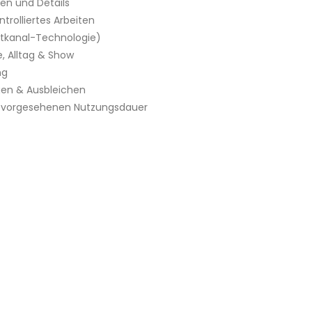
en und Details
ntrolliertes Arbeiten
ftkanal-Technologie)
, Alltag & Show
ng
gen & Ausbleichen
r vorgesehenen Nutzungsdauer