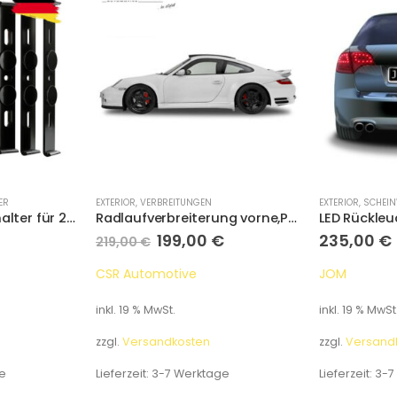
ER
EXTERIOR
,
VERBREITUNGEN
EXTERIOR
,
SCHEIN
Klick-Kennzeichenhalter für 2x Alu Kennzeichen
Radlaufverbreiterung vorne,Porsche 911/997 GT/3 Vorfacelift
199,00
€
235,00
€
219,00
€
CSR Automotive
JOM
inkl. 19 % MwSt.
inkl. 19 % MwSt
zzgl.
Versandkosten
zzgl.
Versand
e
Lieferzeit:
3-7 Werktage
Lieferzeit:
3-7