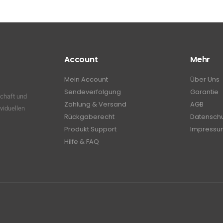
Account
Mehr
Mein Account
Über Uns
Sendeverfolgung
Garantie
schaft und
Zahlung & Versand
AGB
viduellen
Rückgaberecht
Datensch
Produkt Support
Impressu
Hilfe & FAQ