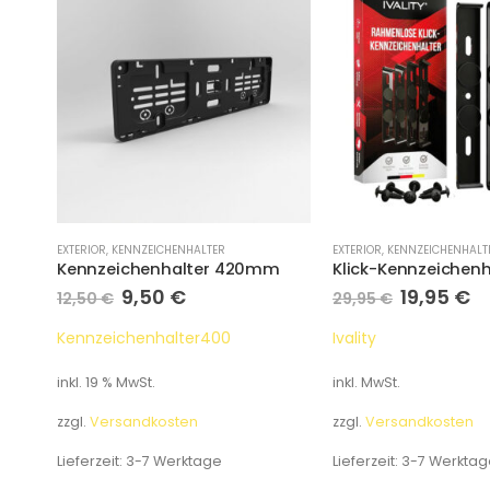
EXTERIOR
,
KENNZEICHENHALTER
EXTERIOR
,
KENNZEICHENHALT
m
Kennzeichenhalter 420mm
9,50
€
19,95
€
12,50
€
29,95
€
Kennzeichenhalter400
Ivality
inkl. 19 % MwSt.
inkl. MwSt.
zzgl.
Versandkosten
zzgl.
Versandkosten
Lieferzeit:
3-7 Werktage
Lieferzeit:
3-7 Werktag