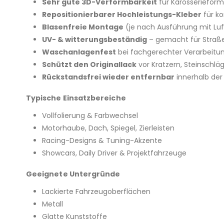
Sehr gute 3D-Verformbarkeit
für Karosserieform
Repositionierbarer Hochleistungs-Kleber
für ko
Blasenfreie Montage
(je nach Ausführung mit Lu
UV- & witterungsbeständig
– gemacht für Straße
Waschanlagenfest
bei fachgerechter Verarbeitu
Schützt den Originallack
vor Kratzern, Steinschlä
Rückstandsfrei wieder entfernbar
innerhalb de
Typische Einsatzbereiche
Vollfolierung & Farbwechsel
Motorhaube, Dach, Spiegel, Zierleisten
Racing-Designs & Tuning-Akzente
Showcars, Daily Driver & Projektfahrzeuge
Geeignete Untergründe
Lackierte Fahrzeugoberflächen
Metall
Glatte Kunststoffe