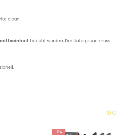
te clean.
hnittseinheit
beklebt werden. Der Untergrund muss
sionell.
-11%
-