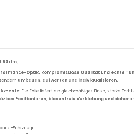
1.50x1m,
formance-Optik, kompromisslose Qualität und echte Tu
– sondern
umbauen, aufwerten und individualisieren
.
e Akzente
: Die Folie liefert ein gleichmäßiges Finish, starke Far
äzises Positionieren, blasenfreie Verklebung und sicheren
mance-Fahrzeuge