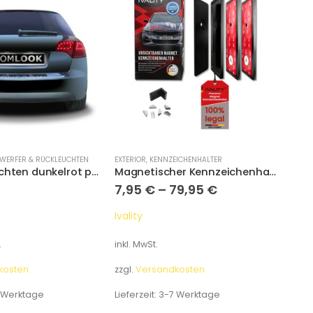
WERFER & RÜCKLEUCHTEN
EXTERIOR
,
KENNZEICHENHALTER
EXTER
LED Rückleuchten dunkelrot passend für Audi A4 Avant B7 Bj. 04-08
Magnetischer Kennzeichenhalter für 3D Kennzeichen mit Diebstahlschutz
7,95
€
–
79,95
€
149
Ivality
CSR
.
inkl. MwSt.
inkl.
kosten
zzgl.
Versandkosten
zzgl.
 Werktage
Lieferzeit:
3-7 Werktage
Liefe