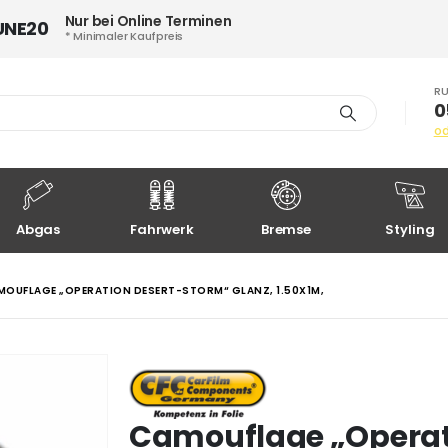
Nur bei Online Terminen
UNE20
* Minimaler Kaufpreis
RU
0
o
Abgas
Fahrwerk
Bremse
Styling
MOUFLAGE „OPERATION DESERT-STORM“ GLANZ, 1.50X1M,
Camouflage „Operat