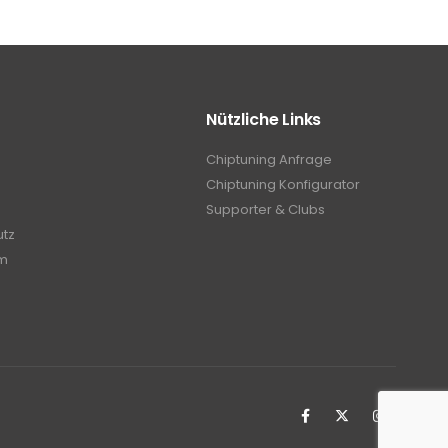
Nützliche Links
Chiptuning Anfrage
Chiptuning Konfigurator
Supporter & Clubs
utz
m