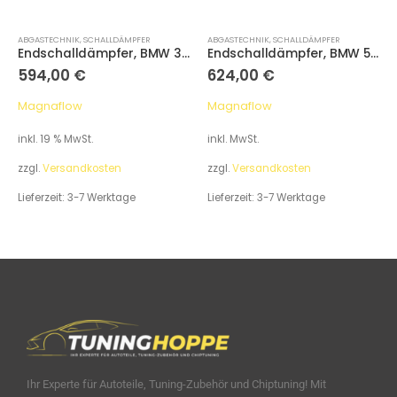
ABGASTECHNIK
,
SCHALLDÄMPFER
ABGASTECHNIK
,
SCHALLDÄMPFER
Endschalldämpfer, BMW 3er E46 320i 325i + CI
Endschalldämpfer, BMW 5er E39 Touring 520i 525i 528i
594,00
€
624,00
€
Magnaflow
Magnaflow
inkl. 19 % MwSt.
inkl. MwSt.
zzgl.
Versandkosten
zzgl.
Versandkosten
Lieferzeit:
3-7 Werktage
Lieferzeit:
3-7 Werktage
Ihr Experte für Autoteile, Tuning-Zubehör und Chiptuning! Mit