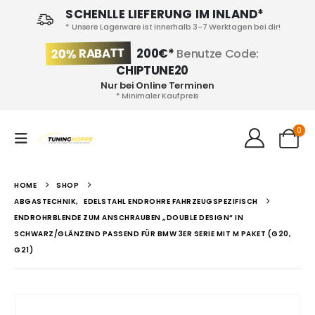
SCHENLLE LIEFERUNG IM INLAND*
* Unsere Lagerware ist innerhalb 3-7 Werktagen bei dir!
20% RABATT
200€*
Benutze Code:
CHIPTUNE20
Nur bei Online Terminen
* Minimaler Kaufpreis
0
HOME
SHOP
ABGASTECHNIK
,
EDELSTAHL ENDROHRE FAHRZEUGSPEZIFISCH
ENDROHRBLENDE ZUM ANSCHRAUBEN „DOUBLE DESIGN“ IN
SCHWARZ/GLÄNZEND PASSEND FÜR BMW 3ER SERIE MIT M PAKET (G20,
G21)