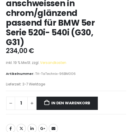
anschweissen in
chrom/glänzend
passend für BMW 5er
Serie 520i- 540i (G30,
G31)
234,00
€
inkl. 19 % MwSt.
zzgl.
Versandkosten
Artikelnummer:
TH-TaTechnix-96BM006
Lieferzeit:
3-7 Werktage
IN DEN WARENKORB