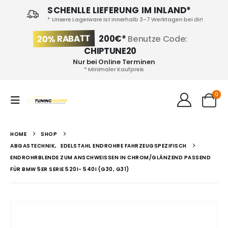
SCHENLLE LIEFERUNG IM INLAND*
* Unsere Lagerware ist innerhalb 3-7 Werktagen bei dir!
20% RABATT
200€*
Benutze Code:
CHIPTUNE20
Nur bei Online Terminen
* Minimaler Kaufpreis
0
HOME
SHOP
ABGASTECHNIK
,
EDELSTAHL ENDROHRE FAHRZEUGSPEZIFISCH
ENDROHRBLENDE ZUM ANSCHWEISSEN IN CHROM/GLÄNZEND PASSEND
FÜR BMW 5ER SERIE 520I- 540I (G30, G31)