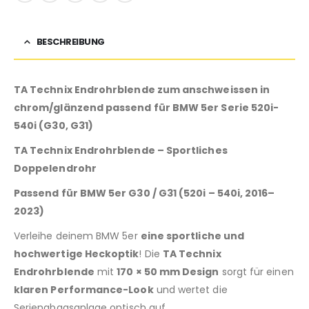
BESCHREIBUNG
TA Technix Endrohrblende zum anschweissen in
chrom/glänzend passend für BMW 5er Serie 520i-
540i (G30, G31)
TA Technix Endrohrblende – Sportliches
Doppelendrohr
Passend für BMW 5er G30 / G31 (520i – 540i, 2016–
2023)
Verleihe deinem BMW 5er
eine sportliche und
hochwertige Heckoptik
! Die
TA Technix
Endrohrblende
mit
170 × 50 mm Design
sorgt für einen
klaren Performance-Look
und wertet die
Serienabgasanlage optisch auf.