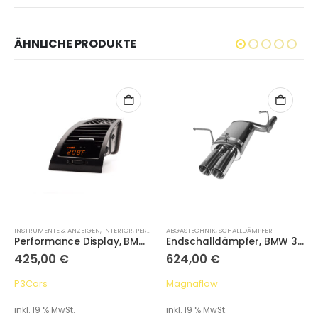
ÄHNLICHE PRODUKTE
INSTRUMENTE & ANZEIGEN
,
INTERIOR
,
PERFORMANCE DISPLAYS
ABGASTECHNIK
,
SCHALLDÄMPFER
Performance Display, BMW 1 Series E8X 2004-2013
Endschalldämpfer, BMW 3er E46 Compakt 316ti 318ti
425,00
€
624,00
€
P3Cars
Magnaflow
inkl. 19 % MwSt.
inkl. 19 % MwSt.