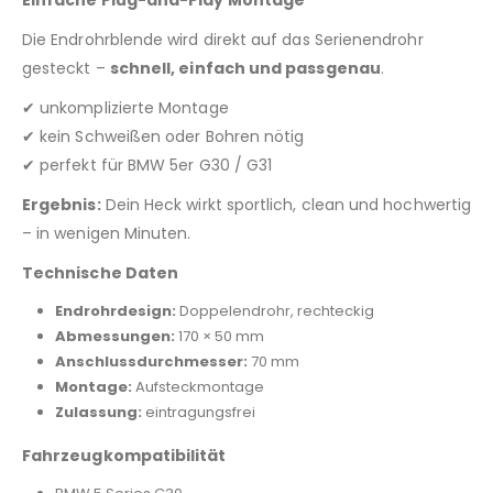
Einfache Plug-and-Play Montage
Die Endrohrblende wird direkt auf das Serienendrohr
gesteckt –
schnell, einfach und passgenau
.
✔ unkomplizierte Montage
✔ kein Schweißen oder Bohren nötig
✔ perfekt für BMW 5er G30 / G31
Ergebnis:
Dein Heck wirkt sportlich, clean und hochwertig
– in wenigen Minuten.
Technische Daten
Endrohrdesign:
Doppelendrohr, rechteckig
Abmessungen:
170 × 50 mm
Anschlussdurchmesser:
70 mm
Montage:
Aufsteckmontage
Zulassung:
eintragungsfrei
Fahrzeugkompatibilität