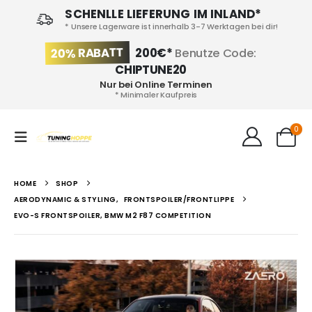
SCHENLLE LIEFERUNG IM INLAND*
* Unsere Lagerware ist innerhalb 3-7 Werktagen bei dir!
20% RABATT
200€*
Benutze Code:
CHIPTUNE20
Nur bei Online Terminen
* Minimaler Kaufpreis
0
HOME
SHOP
AERODYNAMIC & STYLING
,
FRONTSPOILER/FRONTLIPPE
EVO-S FRONTSPOILER, BMW M2 F87 COMPETITION