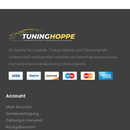
Ihr Experte für Autoteile, Tuning-Zubehör und Chiptuning! Mit
Leidenschaft und Expertise verhelfen wir Ihrem Fahrzeug zu neuer
Kraft und einem individuellen Erscheinungsbild.
Account
Mein Account
Sendeverfolgung
Zahlung & Versand
Rückgaberecht