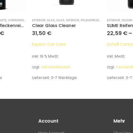
UKTE
,
VORREINIGUNG
EXTERIOR
,
GLAS
,
GLAS
,
INTERIOR
,
PFLEGEPRODUKTE
EXTERIOR
,
FELGEN 
ICE Glas- & Wasserfleckenreiniger Gel
Clear Glass Cleaner
SLIME Reife
€
31,50
€
22,59
€
Expect Car Care
Scholl Conc
inkl. 19 % MwSt.
inkl. MwSt.
zzgl.
Versandkosten
zzgl.
Versand
e
Lieferzeit:
3-7 Werktage
Lieferzeit:
3-7
Account
Mehr
Mein Account
Über Uns