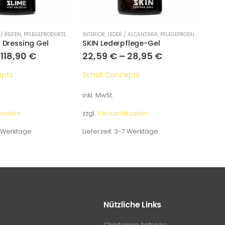
/ REIFEN
,
PFLEGEPRODUKTE
INTERIOR
,
LEDER / ALCANTARA
,
PFLEGEPRODUKTE
EXTER
n Dressing Gel
SKIN Lederpflege-Gel
Prep
–
118,90
€
22,59
€
–
28,95
€
18,
epts
Scholl Concepts
Scho
inkl. MwSt.
inkl.
kosten
zzgl.
Versandkosten
zzgl.
 Werktage
Lieferzeit:
3-7 Werktage
Liefe
Nützliche Links
Chiptuning Anfrage