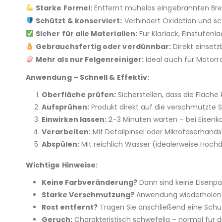
Starke Formel:
Entfernt mühelos eingebrannten Bre
Schützt & konserviert:
Verhindert Oxidation und s
Sicher für alle Materialien:
Für Klarlack, Einstufen
Gebrauchsfertig oder verdünnbar:
Direkt einset
Mehr als nur Felgenreiniger:
Ideal auch für Motorr
Anwendung – Schnell & Effektiv:
Oberfläche prüfen:
Sicherstellen, dass die Fläche k
Aufsprühen:
Produkt direkt auf die verschmutzte S
Einwirken lassen:
2–3 Minuten warten – bei Eisenk
Verarbeiten:
Mit Detailpinsel oder Mikrofaserhan
Abspülen:
Mit reichlich Wasser (idealerweise Hochd
Wichtige Hinweise:
Keine Farbveränderung?
Dann sind keine Eisenpa
Starke Verschmutzung?
Anwendung wiederholen
Rost entfernt?
Tragen Sie anschließend eine Schut
Geruch:
Charakteristisch schwefelig – normal für d