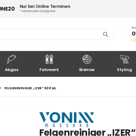
Nur bei Online Terminen
UNE20
* Minimaler Kaufpreis
RU
0
o
Abgas
Fahrwerk
Bremse
Styling
FELGENREINIGER „IZER“ 500 ML
Felgenreiniger „IZER