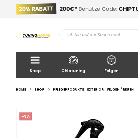
20% RABATT
200€*
Benutze Code:
CHIPT
Shop
Chiptuning
Felgen
HOME
SHOP
PFLEGEPRODUKTE
,
EXTERIOR
,
FELGEN / REIFEN
-9%