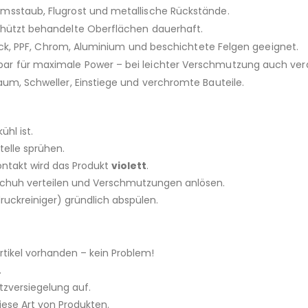
msstaub, Flugrost und metallische Rückstände.
chützt behandelte Oberflächen dauerhaft.
lack, PPF, Chrom, Aluminium und beschichtete Felgen geeignet.
zbar für maximale Power – bei leichter Verschmutzung auch ver
aum, Schweller, Einstiege und verchromte Bauteile.
ühl ist.
telle sprühen.
ontakt wird das Produkt
violett
.
dschuh verteilen und Verschmutzungen anlösen.
ruckreiniger) gründlich abspülen.
rtikel vorhanden – kein Problem!
.
zversiegelung auf.
iese Art von Produkten.