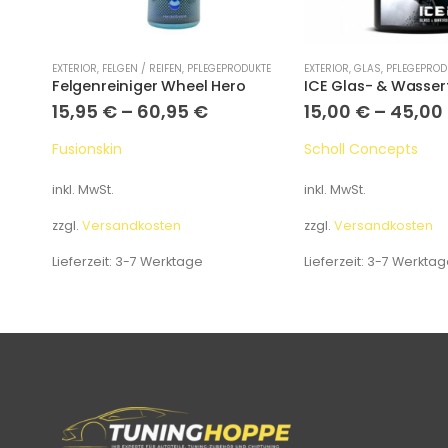
UKTE
EXTERIOR
,
FELGEN / REIFEN
,
PFLEGEPRODUKTE
EXTERIOR
,
GLAS
,
PFLEGEPROD
Felgenreiniger Wheel Hero
15,95
€
–
60,95
€
15,00
€
–
45,00
Fusionskin
Scholl Concepts
inkl. MwSt.
inkl. MwSt.
zzgl.
Versandkosten
zzgl.
Versandkosten
Lieferzeit:
3-7 Werktage
Lieferzeit:
3-7 Werktag