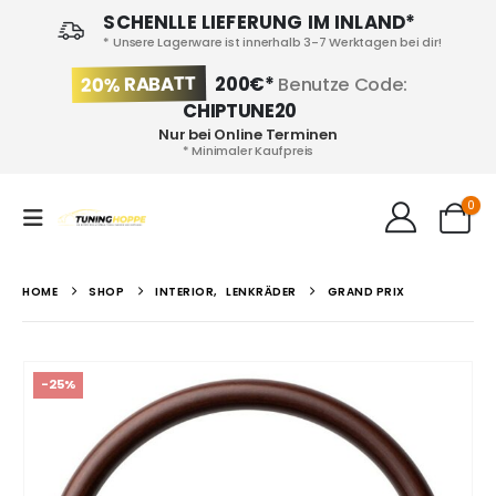
SCHENLLE LIEFERUNG IM INLAND*
* Unsere Lagerware ist innerhalb 3-7 Werktagen bei dir!
20% RABATT
200€*
Benutze Code:
CHIPTUNE20
Nur bei Online Terminen
* Minimaler Kaufpreis
0
HOME
SHOP
INTERIOR
,
LENKRÄDER
GRAND PRIX
-25%