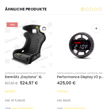
ÄHNLICHE PRODUKTE
-15%
INTERIOR
,
SCHALENSITZE
,
SPORTSITZE
INSTRUMENTE & ANZEIGEN
,
INTERIOR
,
PERFORMANCE DISPLAYS
RennSitz „Daytona“ XL
Performance Display V3 passend für Audi 8X A1/S1 2010-2018
524,97
€
425,00
€
617,61
€
MOMO
P3Cars
inkl. 19 % MwSt.
inkl. MwSt.
zzgl.
Versandkosten
zzgl.
Versandkosten