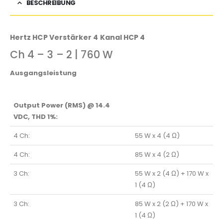
BESCHREIBUNG
Hertz HCP Verstärker 4 Kanal HCP 4
Ch 4 – 3 – 2
|
760 W
Ausgangsleistung
Output Power (RMS) @ 14.4
VDC, THD 1%:
4 Ch:
55 W x 4 (4 Ω)
4 Ch:
85 W x 4 (2 Ω)
3 Ch:
55 W x 2 (4 Ω) + 170 W x
1 (4 Ω)
3 Ch:
85 W x 2 (2 Ω) + 170 W x
1 (4 Ω)