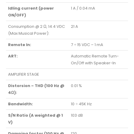
Idling current (power
1 A / 0.04 mA
ON/OFF)
Consumption @ 2 Ω, 14.4 VDC
21 A
(Max Musical Power):
Remote In:
7 ÷ 15 VDC – 1 mA
ART:
Automatic Remote Turn-
On/Off with Speaker-In
AMPLIFIER STAGE
Distorsion – THD (100 Hz @
0.01 %
4Ω):
Bandwidth:
10 ÷ 45K Hz
S/N Ratio (A weighted @ 1
103 dB
V)
Damping factor (100 Hz @
120