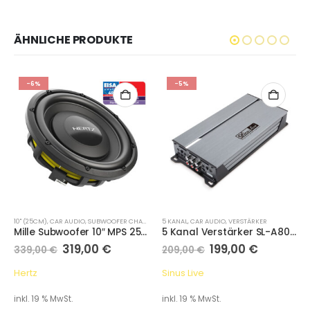
ÄHNLICHE PRODUKTE
-6%
-5%
10" (25CM)
,
CAR AUDIO
,
SUBWOOFER CHASSIS
5 KANAL
,
CAR AUDIO
,
VERSTÄRKER
Mille Subwoofer 10″ MPS 250 S4 4 Ohm
5 Kanal Verstärker SL-A8005D mit Fernbedienung
319,00
€
199,00
€
339,00
€
209,00
€
Hertz
Sinus Live
inkl. 19 % MwSt.
inkl. 19 % MwSt.