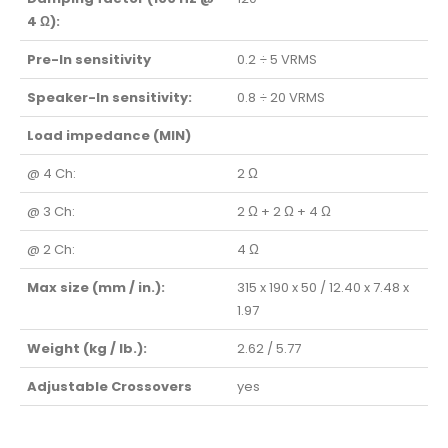
4 Ω):
Pre-In sensitivity
0.2 ÷ 5 VRMS
Speaker-In sensitivity:
0.8 ÷ 20 VRMS
Load impedance (MIN)
@ 4 Ch:
2 Ω
@ 3 Ch:
2 Ω + 2 Ω + 4 Ω
@ 2 Ch:
4 Ω
Max size (mm / in.):
315 x 190 x 50 / 12.40 x 7.48 x
1.97
Weight (kg / lb.):
2.62 / 5.77
Adjustable Crossovers
yes