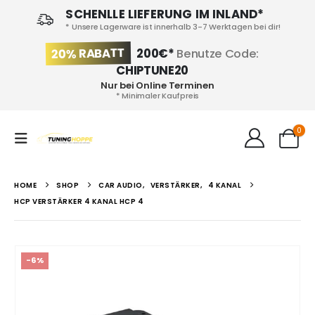
SCHENLLE LIEFERUNG IM INLAND*
* Unsere Lagerware ist innerhalb 3-7 Werktagen bei dir!
20% RABATT
200€*
Benutze Code:
CHIPTUNE20
Nur bei Online Terminen
* Minimaler Kaufpreis
0
HOME
SHOP
CAR AUDIO
,
VERSTÄRKER
,
4 KANAL
HCP VERSTÄRKER 4 KANAL HCP 4
-6%