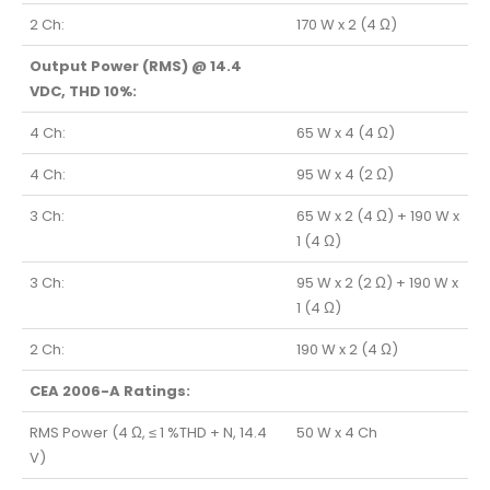
2 Ch:
170 W x 2 (4 Ω)
Output Power (RMS) @ 14.4
VDC, THD 10%:
4 Ch:
65 W x 4 (4 Ω)
4 Ch:
95 W x 4 (2 Ω)
3 Ch:
65 W x 2 (4 Ω) + 190 W x
1 (4 Ω)
3 Ch:
95 W x 2 (2 Ω) + 190 W x
1 (4 Ω)
2 Ch:
190 W x 2 (4 Ω)
CEA 2006-A Ratings:
RMS Power (4 Ω, ≤ 1 %THD + N, 14.4
50 W x 4 Ch
V)