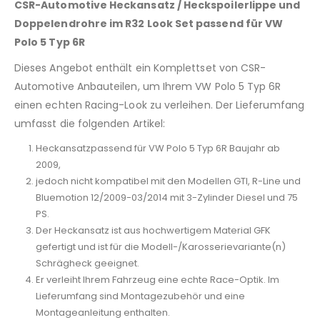
CSR-Automotive Heckansatz / Heckspoilerlippe und
Doppelendrohre im R32 Look Set passend für VW
Polo 5 Typ 6R
Dieses Angebot enthält ein Komplettset von CSR-
Automotive Anbauteilen, um Ihrem VW Polo 5 Typ 6R
einen echten Racing-Look zu verleihen. Der Lieferumfang
umfasst die folgenden Artikel:
Heckansatzpassend für VW Polo 5 Typ 6R Baujahr ab
2009,
jedoch nicht kompatibel mit den Modellen GTI, R-Line und
Bluemotion 12/2009-03/2014 mit 3-Zylinder Diesel und 75
PS.
Der Heckansatz ist aus hochwertigem Material GFK
gefertigt und ist für die Modell-/Karosserievariante(n)
Schrägheck geeignet.
Er verleiht Ihrem Fahrzeug eine echte Race-Optik. Im
Lieferumfang sind Montagezubehör und eine
Montageanleitung enthalten.