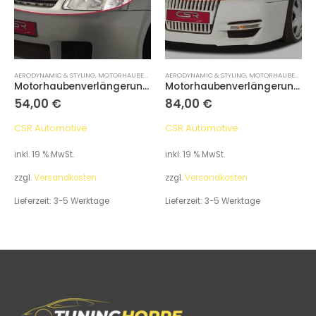
AERODYNAMIC & STYLING
,
MOTORHAUBENVERLÄNGERUNG
AERODYNAMIC & STYLING
,
MOTORHAUBENVERLÄNGERUNG
Motorhaubenverlängerung, VW Passat 3B
Motorhaubenverlängerung, VW Passat B4 35i
54,00
€
84,00
€
CSR Automotive
CSR Automotive
inkl. 19 % MwSt.
inkl. 19 % MwSt.
zzgl.
Versandkosten
zzgl.
Versandkosten
Lieferzeit:
3-5 Werktage
Lieferzeit:
3-5 Werktage