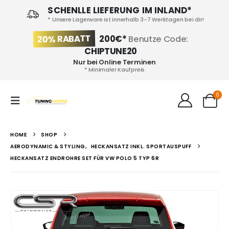
SCHENLLE LIEFERUNG IM INLAND*
* Unsere Lagerware ist innerhalb 3-7 Werktagen bei dir!
20% RABATT
200€*
Benutze Code:
CHIPTUNE20
Nur bei Online Terminen
* Minimaler Kaufpreis
0
HOME
SHOP
AERODYNAMIC & STYLING
,
HECKANSATZ INKL. SPORTAUSPUFF
HECKANSATZ ENDROHRE SET FÜR VW POLO 5 TYP 6R