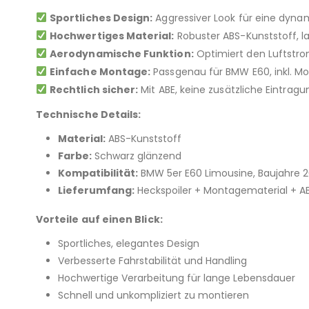
Sportliches Design:
Aggressiver Look für eine dyna
Hochwertiges Material:
Robuster ABS-Kunststoff, l
Aerodynamische Funktion:
Optimiert den Luftstro
Einfache Montage:
Passgenau für BMW E60, inkl. M
Rechtlich sicher:
Mit ABE, keine zusätzliche Eintragu
Technische Details:
Material:
ABS-Kunststoff
Farbe:
Schwarz glänzend
Kompatibilität:
BMW 5er E60 Limousine, Baujahre 
Lieferumfang:
Heckspoiler + Montagematerial + A
Vorteile auf einen Blick:
Sportliches, elegantes Design
Verbesserte Fahrstabilität und Handling
Hochwertige Verarbeitung für lange Lebensdauer
Schnell und unkompliziert zu montieren