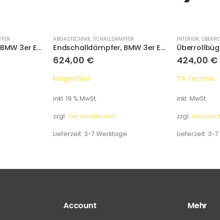
PFER
ABGASTECHNIK
,
SCHALLDÄMPFER
INTERIOR
,
ÜBERRO
Endschalldämpfer, BMW 3er E36 325i 328i
Endschalldämpfer, BMW 3er E46 Compakt 316ti 318ti
624,00
€
424,00
€
Magnaflow
TA Technix
inkl. 19 % MwSt.
inkl. MwSt.
zzgl.
Versandkosten
zzgl.
Versand
Lieferzeit:
3-7 Werktage
Lieferzeit:
3-7
Account
Mehr