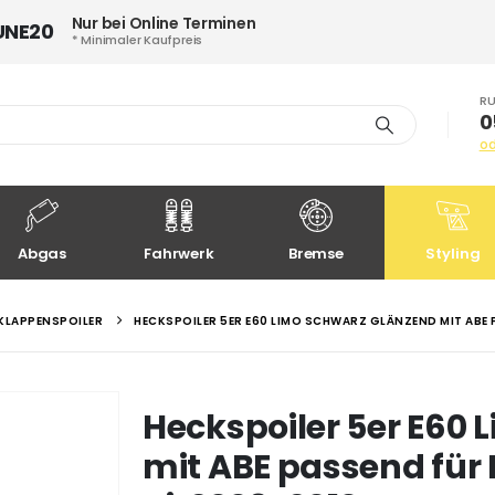
Nur bei Online Terminen
UNE20
* Minimaler Kaufpreis
RU
0
o
Abgas
Fahrwerk
Bremse
Styling
KLAPPENSPOILER
HECKSPOILER 5ER E60 LIMO SCHWARZ GLÄNZEND MIT ABE P
Heckspoiler 5er E60
mit ABE passend für