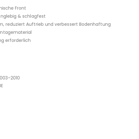
mische Front
anglebig & schlagfest
m, reduziert Auftrieb und verbessert Bodenhaftung
ontagematerial
ng erforderlich
2003–2010
BE