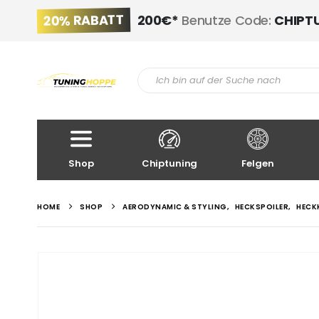
20% RABATT
200€*
Benutze Code:
CHIPT
Shop
Chiptuning
Felgen
HOME
SHOP
AERODYNAMIC & STYLING
,
HECKSPOILER
,
HECK