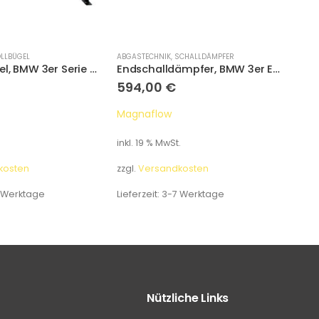
LLBÜGEL
ABGASTECHNIK
,
SCHALLDÄMPFER
ABGAS
Überrollbügel, BMW 3er Serie Typ E92 Coupe
Endschalldämpfer, BMW 3er E46 316i 318i 316Ci 318Ci 77/87KW
594,00
€
59
Magnaflow
Mag
inkl. 19 % MwSt.
inkl.
kosten
zzgl.
Versandkosten
zzgl.
 Werktage
Lieferzeit:
3-7 Werktage
Liefe
Nützliche Links