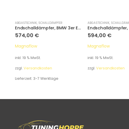
ABGASTECHNIK
,
SCHALLDÄMPFER
ABGASTECHNIK
,
SCHALLDÄM
Endschalldämpfer, BMW 3er E46 316i 318i 316Ci 318Ci 85/105/110KW
Endschalldämpfer, BMW 3er E46 320i 323i 328i
574,00
€
594,00
€
Magnaflow
Magnaflow
inkl. 19 % MwSt.
inkl. 19 % MwSt.
zzgl.
Versandkosten
zzgl.
Versandkosten
Lieferzeit:
3-7 Werktage