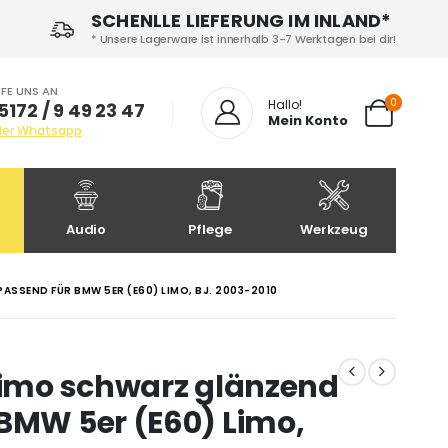
SCHENLLE LIEFERUNG IM INLAND*
* Unsere Lagerware ist innerhalb 3-7 Werktagen bei dir!
FE UNS AN
0
Hallo!
5172 / 9 49 23 47
Mein Konto
der Whatsapp
Audio
Pflege
Werkzeug
ASSEND FÜR BMW 5ER (E60) LIMO, BJ. 2003-2010
 Limo schwarz glänzend
 BMW 5er (E60) Limo,