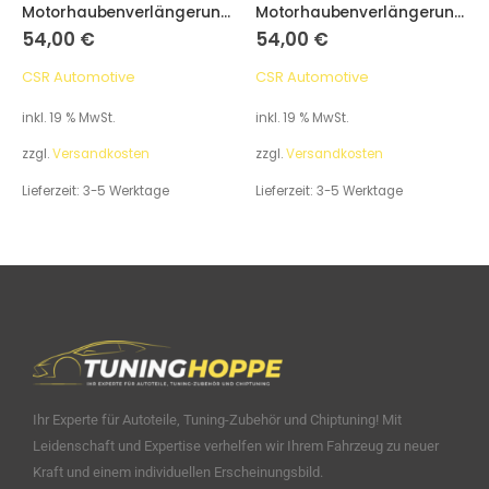
Motorhaubenverlängerung, VW Golf 5 1K
Motorhaubenverlängerung, VW Passat 3B
54,00
€
54,00
€
CSR Automotive
CSR Automotive
inkl. 19 % MwSt.
inkl. 19 % MwSt.
zzgl.
Versandkosten
zzgl.
Versandkosten
Lieferzeit:
3-5 Werktage
Lieferzeit:
3-5 Werktage
Ihr Experte für Autoteile, Tuning-Zubehör und Chiptuning! Mit
Leidenschaft und Expertise verhelfen wir Ihrem Fahrzeug zu neuer
Kraft und einem individuellen Erscheinungsbild.