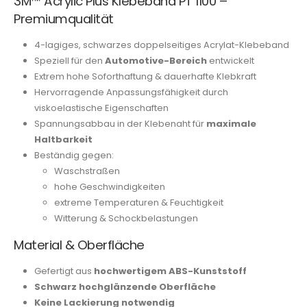
3M™ Acrylic Plus Klebeband PT 1100 –
Premiumqualität
4-lagiges, schwarzes doppelseitiges Acrylat-Klebeband
Speziell für den
Automotive-Bereich
entwickelt
Extrem hohe Soforthaftung & dauerhafte Klebkraft
Hervorragende Anpassungsfähigkeit durch
viskoelastische Eigenschaften
Spannungsabbau in der Klebenaht für
maximale
Haltbarkeit
Beständig gegen:
Waschstraßen
hohe Geschwindigkeiten
extreme Temperaturen & Feuchtigkeit
Witterung & Schockbelastungen
Material & Oberfläche
Gefertigt aus
hochwertigem ABS-Kunststoff
Schwarz hochglänzende Oberfläche
Keine Lackierung notwendig