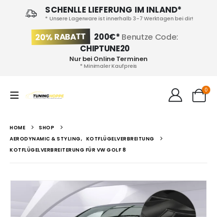
SCHENLLE LIEFERUNG IM INLAND*
* Unsere Lagerware ist innerhalb 3-7 Werktagen bei dir!
20% RABATT
200€*
Benutze Code:
CHIPTUNE20
Nur bei Online Terminen
* Minimaler Kaufpreis
0
HOME
SHOP
AERODYNAMIC & STYLING
,
KOTFLÜGELVERBREITUNG
KOTFLÜGELVERBREITERUNG FÜR VW GOLF 8