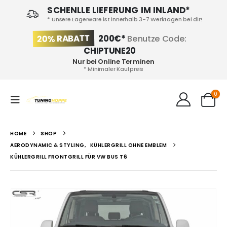
SCHENLLE LIEFERUNG IM INLAND*
* Unsere Lagerware ist innerhalb 3-7 Werktagen bei dir!
20% RABATT
200€*
Benutze Code:
CHIPTUNE20
Nur bei Online Terminen
* Minimaler Kaufpreis
0
HOME
SHOP
AERODYNAMIC & STYLING
,
KÜHLERGRILL OHNE EMBLEM
KÜHLERGRILL FRONTGRILL FÜR VW BUS T6