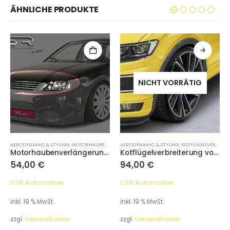
ÄHNLICHE PRODUKTE
NICHT VORRÄTIG
AERODYNAMIC & STYLING
,
MOTORHAUBENVERLÄNGERUNG
AERODYNAMIC & STYLING
,
KOTFLÜGELVERBREITUNG
Motorhaubenverlängerung, VW Bora
Kotflügelverbreiterung vorne, VW T-Roc A1
54,00
€
94,00
€
CSR Automotive
CSR Automotive
inkl. 19 % MwSt.
inkl. 19 % MwSt.
zzgl.
Versandkosten
zzgl.
Versandkosten