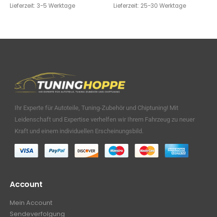
Lieferzeit:
3-5 Werktage
Lieferzeit:
25-30 Werktage
Ihr Experte für Autoteile, Tuning-Zubehör und Chiptuning! Mit
Leidenschaft und Expertise verhelfen wir Ihrem Fahrzeug zu neuer
Kraft und einem individuellen Erscheinungsbild.
Account
Mein Account
Sendeverfolgung