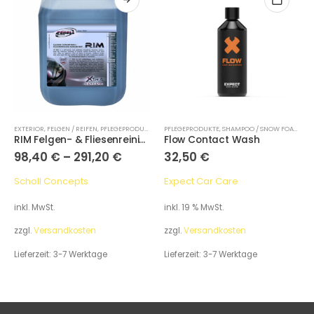
EXTERIOR
,
FELGEN / REIFEN
,
PFLEGEPRODUKTE
PFLEGEPRODUKTE
,
SHAMPOO / SNOW FOAM
,
WA
RIM Felgen- & Fliesenreiniger
Flow Contact Wash
98,40
€
–
291,20
€
32,50
€
Scholl Concepts
Expect Car Care
inkl. MwSt.
inkl. 19 % MwSt.
zzgl.
Versandkosten
zzgl.
Versandkosten
Lieferzeit:
3-7 Werktage
Lieferzeit:
3-7 Werktage