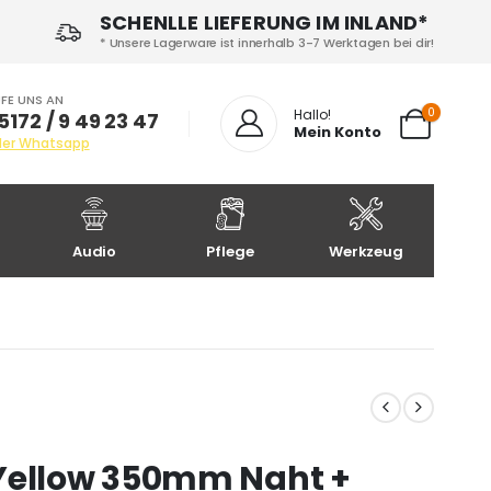
SCHENLLE LIEFERUNG IM INLAND*
* Unsere Lagerware ist innerhalb 3-7 Werktagen bei dir!
FE UNS AN
0
Hallo!
5172 / 9 49 23 47
Mein Konto
der Whatsapp
Audio
Pflege
Werkzeug
 Yellow 350mm Naht +