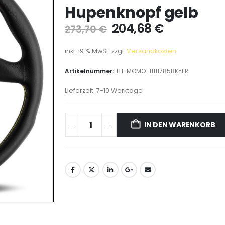
Hupenknopf gelb
204,68
€
273,70
€
inkl. 19 % MwSt.
zzgl.
Versandkosten
Artikelnummer:
TH-MOMO-11111785BKYER
Lieferzeit:
7-10 Werktage
IN DEN WARENKORB