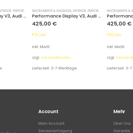
NTERIOR
,
PERFORMANCE DISPLAYS
INSTRUMENTE & ANZEIGEN
,
INTERIOR
,
PERFORMANCE DISPLAYS
INSTRUMENTE & 
Performance Display V3, Audi A4 / S4 / RS4 B8 2008-2016
Performance Display V3, Audi A6 / S6 / RS6 C7 2012-2018
425,00
€
425,00
€
P3Cars
P3Cars
inkl. MwSt.
inkl. MwSt.
zzgl.
Versandkosten
zzgl.
Versand
e
Lieferzeit:
3-7 Werktage
Lieferzeit:
3-7
Account
Mehr
Mein Account
Über Uns
Sendeverfolgung
Garantie