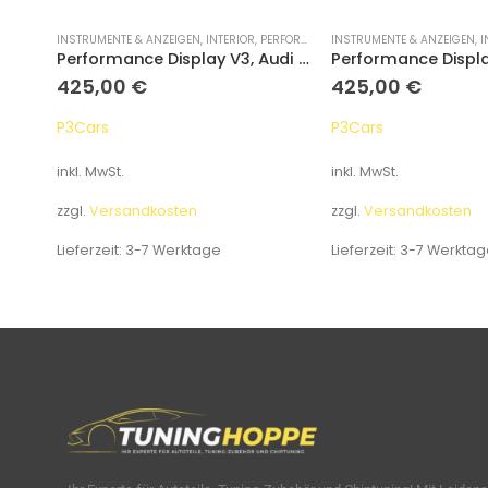
ANCE DISPLAYS
INSTRUMENTE & ANZEIGEN
,
INTERIOR
,
PERFORMANCE DISPLAYS
INSTRUMENTE & ANZEIGEN
,
I
Performance Display V3, Audi Q5 / SQ5 FY 2018+
Performance Display V3, Audi A7 / S7 / RS7 2012-2018
425,00
€
425,00
€
P3Cars
P3Cars
inkl. MwSt.
inkl. MwSt.
zzgl.
Versandkosten
zzgl.
Versandkosten
Lieferzeit:
3-7 Werktage
Lieferzeit:
3-7 Werktag