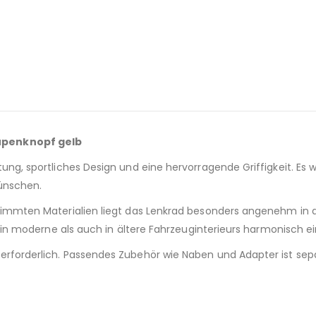
upenknopf gelb
, sportliches Design und eine hervorragende Griffigkeit. Es wurd
ünschen.
mmten Materialien liegt das Lenkrad besonders angenehm in der
 in moderne als auch in ältere Fahrzeuginterieurs harmonisch ei
forderlich. Passendes Zubehör wie Naben und Adapter ist separ