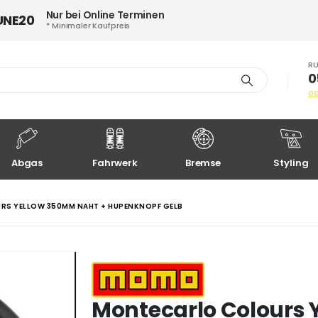
Nur bei Online Terminen
UNE20
* Minimaler Kaufpreis
RU
0
o
Abgas
Fahrwerk
Bremse
Styling
S YELLOW 350MM NAHT + HUPENKNOPF GELB
Montecarlo Colours