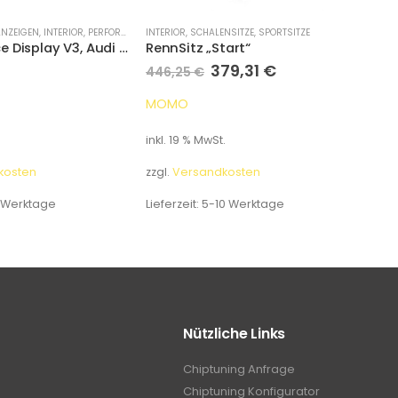
ANZEIGEN
,
INTERIOR
,
PERFORMANCE DISPLAYS
INTERIOR
,
SCHALENSITZE
,
SPORTSITZE
INTER
Performance Display V3, Audi A5 / S5 / RS5 B8 2008-2016
RennSitz „Start“
Ren
379,31
€
446,25
€
606
MOMO
MO
inkl. 19 % MwSt.
inkl.
kosten
zzgl.
Versandkosten
zzgl.
 Werktage
Lieferzeit:
5-10 Werktage
Liefe
Nützliche Links
Chiptuning Anfrage
Chiptuning Konfigurator