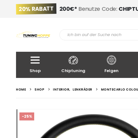
20% RABATT
200€*
Benutze Code:
CHIPT
Shop
Chiptuning
Felgen
HOME
SHOP
INTERIOR
,
LENKRÄDER
MONTECARLO COLOUR
-25%