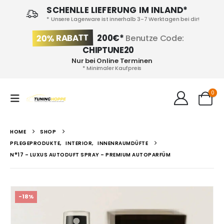
SCHENLLE LIEFERUNG IM INLAND*
* Unsere Lagerware ist innerhalb 3-7 Werktagen bei dir!
20% RABATT
200€*
Benutze Code:
CHIPTUNE20
Nur bei Online Terminen
* Minimaler Kaufpreis
0
HOME
SHOP
PFLEGEPRODUKTE
,
INTERIOR
,
INNENRAUMDÜFTE
N°17 – LUXUS AUTODUFT SPRAY – PREMIUM AUTOPARFÜM
-18%