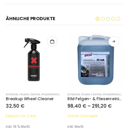
ÄHNLICHE PRODUKTE
EXTERIOR
,
FELGEN / REIFEN
,
PFLEGEPRODUKTE
EXTERIOR
,
FELGEN / REIFEN
,
PFLEGEPRODUKTE
Breakup Wheel Cleaner
RIM Felgen- & Fliesenreiniger
32,50
€
98,40
€
–
291,20
€
Expect Car Care
Scholl Concepts
inkl. 19 % MwSt.
inkl. MwSt.