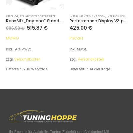
INTERIOR
,
SCHALENSITZE
,
SPORTSITZE
INSTRUMENTE & ANZEIGEN
,
INTERIOR
,
PERFORMANCE DISPLAYS
RennSitz „Daytona“ Standard
Performance Display V3 passend für Audi A4 / S4 / RS4 B7 2005-2008
515,87
€
425,00
€
606,90
€
MOMO
P3Cars
inkl. 19 % MwSt.
inkl. MwSt.
zzgl.
Versandkosten
zzgl.
Versandkosten
Lieferzeit:
5-10 Werktage
Lieferzeit:
7-14 Werktage
Ihr Experte für Autoteile, Tuning-Zubehör und Chiptuning! Mit