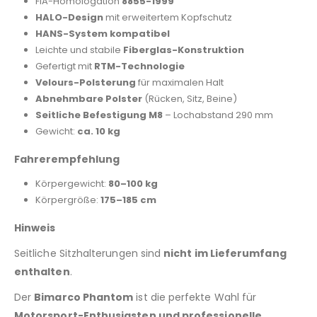
FIA-Homologation
8855-1999
HALO-Design
mit erweitertem Kopfschutz
HANS-System kompatibel
Leichte und stabile
Fiberglas-Konstruktion
Gefertigt mit
RTM-Technologie
Velours-Polsterung
für maximalen Halt
Abnehmbare Polster
(Rücken, Sitz, Beine)
Seitliche Befestigung M8
– Lochabstand 290 mm
Gewicht:
ca. 10 kg
Fahrerempfehlung
Körpergewicht:
80–100 kg
Körpergröße:
175–185 cm
Hinweis
Seitliche Sitzhalterungen sind
nicht im Lieferumfang
enthalten
.
Der
Bimarco Phantom
ist die perfekte Wahl für
Motorsport-Enthusiasten und professionelle