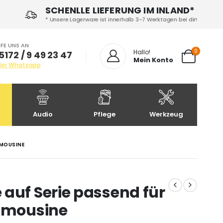
SCHENLLE LIEFERUNG IM INLAND*
* Unsere Lagerware ist innerhalb 3-7 Werktagen bei dir!
FE UNS AN
0
Hallo!
5172 / 9 49 23 47
Mein Konto
der Whatsapp
Audio
Pflege
Werkzeug
MOUSINE
auf Serie passend für
Limousine