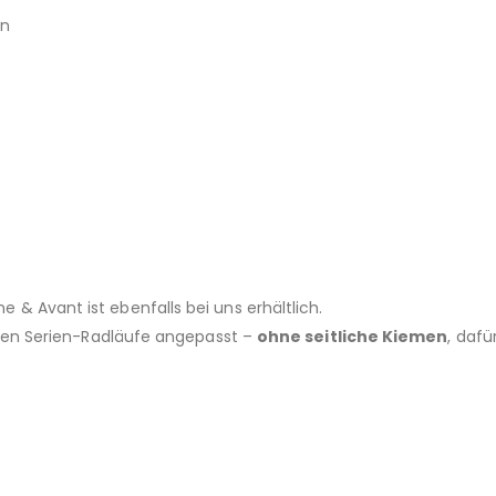
in
e & Avant ist ebenfalls bei uns erhältlich.
eren Serien-Radläufe angepasst –
ohne seitliche Kiemen
, dafü