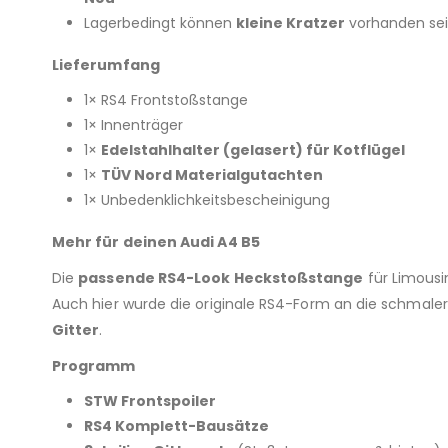
Lagerbedingt können
kleine Kratzer
vorhanden se
Lieferumfang
1× RS4 Frontstoßstange
1× Innenträger
1×
Edelstahlhalter (gelasert) für Kotflügel
1×
TÜV Nord Materialgutachten
1× Unbedenklichkeitsbescheinigung
Mehr für deinen Audi A4 B5
Die
passende RS4-Look Heckstoßstange
für Limousin
Auch hier wurde die originale RS4-Form an die schmal
Gitter
.
Programm
STW Frontspoiler
RS4 Komplett-Bausätze