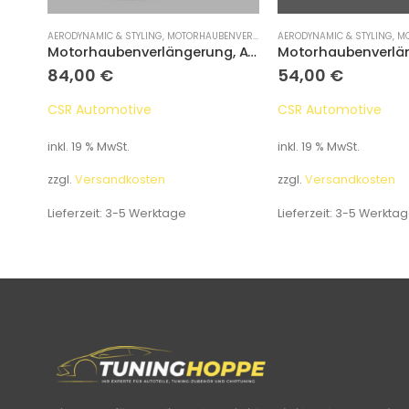
ANCE DISPLAYS
AERODYNAMIC & STYLING
,
MOTORHAUBENVERLÄNGERUNG
AERODYNAMIC & STYLING
,
MOT
Performance Display V3 OBD2 Display passend für Audi Q5 (8R) (2008–2017)
Motorhaubenverlängerung, Audi A4 B6
84,00
€
54,00
€
CSR Automotive
CSR Automotive
inkl. 19 % MwSt.
inkl. 19 % MwSt.
zzgl.
Versandkosten
zzgl.
Versandkosten
Lieferzeit:
3-5 Werktage
Lieferzeit:
3-5 Werkta