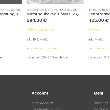
ORHAUBENVERLÄNGERUNG
AERODYNAMIC & STYLING
,
MOTORHAUBEN
INSTRUMENTE & 
Motorhaubenverlängerung, Audi A4 B6
Motorhaube inkl. Böser Blick, Audi A8 Typ D2 / 4D
694,00
€
425,00
€
CSR Automotive
P3Cars
inkl. 19 % MwSt.
inkl. MwSt.
zzgl.
Versandkosten
zzgl.
Versand
ge
Lieferzeit:
25-30 Werktage
Lieferzeit:
3-7
Account
Mehr
Mein Account
Über Uns
Sendeverfolgung
Garantie