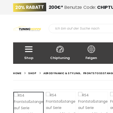
20% RABATT
200€*
Benutze Code:
CHIPT
Shop
Chiptuning
Felgen
HOME
SHOP
AERODYNAMIC & STYLING
,
FRONTSTOSSSTANGE