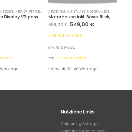
ANZEIGEN
,
INTERIOR
,
PERFORMANCE DISPLAYS
AERODYNAMIC & STYLING
,
MOTORHAUBEN
INSTR
Performance Display V3 passend für Audi 8X A1/S1 2010-2018
Motorhaube inkl. Böser Blick, Audi A3 8L
549,00
€
42
559,00
€
CSR Automotive
P3Ca
inkl. 19 % MwSt.
inkl.
kosten
zzgl.
Versandkosten
zzgl.
 Werktage
Lieferzeit:
30-40 Werktage
Liefe
Nützliche Links
Chiptuning Anfrage
Chiptuning Konfigurator