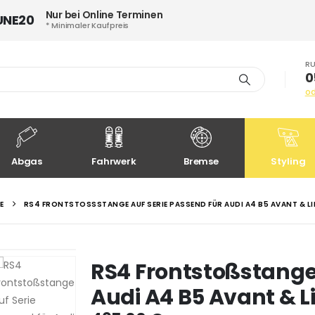
Nur bei Online Terminen
UNE20
* Minimaler Kaufpreis
RU
0
o
Abgas
Fahrwerk
Bremse
Styling
RS4 FRONTSTOSSSTANGE AUF SERIE PASSEND FÜR AUDI A4 B5 AVANT & LI
RS4 Frontstoßstange 
Audi A4 B5 Avant & 