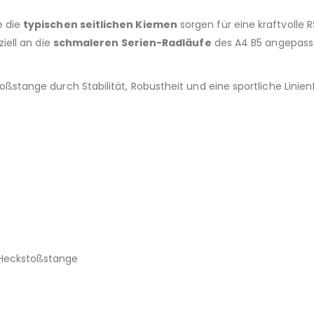
e die
typischen seitlichen Kiemen
sorgen für eine kraftvolle 
iell an die
schmaleren Serien-Radläufe
des A4 B5 angepass
toßstange durch Stabilität, Robustheit und eine sportliche Linie
-Heckstoßstange