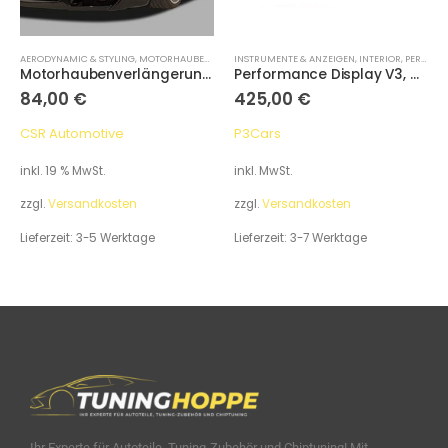
AERODYNAMIC & STYLING
,
MOTORHAUBENVERLÄNGERUNG
INSTRUMENTE & ANZEIGEN
,
INTERIOR
,
PERFORMANCE DISPLAYS
Motorhaubenverlängerung, Audi A4 B6
Performance Display V3, Audi A7 / S7 / RS7 2012-2018
84,00
€
425,00
€
CSR Automotive
P3Cars
inkl. 19 % MwSt.
inkl. MwSt.
zzgl.
Versandkosten
zzgl.
Versandkosten
Lieferzeit:
3-5 Werktage
Lieferzeit:
3-7 Werktage
Ihr Experte für Autoteile, Tuning-Zubehör und Chiptuning! Mit