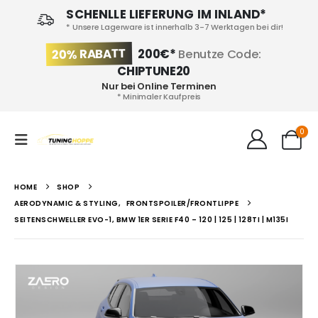
SCHENLLE LIEFERUNG IM INLAND*
* Unsere Lagerware ist innerhalb 3-7 Werktagen bei dir!
20% RABATT
200€*
Benutze Code:
CHIPTUNE20
Nur bei Online Terminen
* Minimaler Kaufpreis
0
HOME
SHOP
AERODYNAMIC & STYLING
,
FRONTSPOILER/FRONTLIPPE
SEITENSCHWELLER EVO-1, BMW 1ER SERIE F40 – 120 | 125 | 128TI | M135I