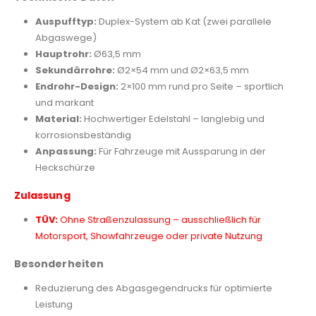
Auspufftyp:
Duplex-System ab Kat (zwei parallele
Abgaswege)
Hauptrohr:
Ø63,5 mm
Sekundärrohre:
Ø2×54 mm und Ø2×63,5 mm
Endrohr-Design:
2×100 mm rund pro Seite – sportlich
und markant
Material:
Hochwertiger Edelstahl – langlebig und
korrosionsbeständig
Anpassung:
Für Fahrzeuge mit Aussparung in der
Heckschürze
Zulassung
TÜV:
Ohne Straßenzulassung – ausschließlich für
Motorsport, Showfahrzeuge oder private Nutzung
Besonderheiten
Reduzierung des Abgasgegendrucks für optimierte
Leistung