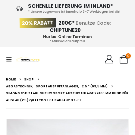
SCHENLLE LIEFERUNG IM INLAND*
* Unsere Lagerware ist innerhalb 3-7 Werktagen bei dir!
20% RABATT
200€*
Benutze Code:
CHIPTUNE20
Nur bei Online Terminen
* Minimaler Kaufpreis
0
HOME
SHOP
ABGASTECHNIK
,
SPORTAUSPUFFANLAGEN
,
2,5 " (63,5 MM)
SIMONS EDELSTAHL DUPLEX SPORT AUSPUFFANLAGE 2×100 MM RUND FÜR
AUDI A6 (C5) QUATTRO 1.8T BAUJAHR 97-01