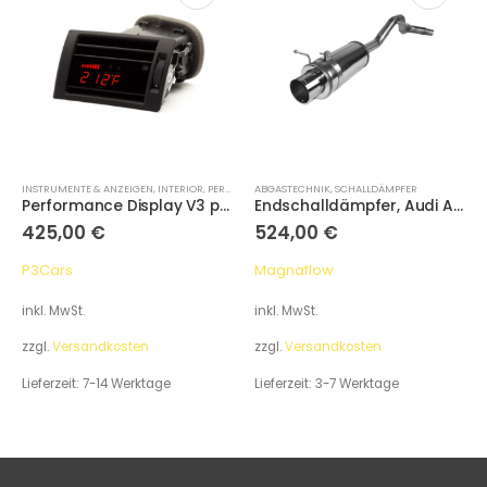
INSTRUMENTE & ANZEIGEN
,
INTERIOR
,
PERFORMANCE DISPLAYS
ABGASTECHNIK
,
SCHALLDÄMPFER
Performance Display V3 passend für Audi A4 / S4 / RS4 B7 2005-2008
Endschalldämpfer, Audi A3 8L 1.8
425,00
€
524,00
€
P3Cars
Magnaflow
inkl. MwSt.
inkl. MwSt.
zzgl.
Versandkosten
zzgl.
Versandkosten
Lieferzeit:
7-14 Werktage
Lieferzeit:
3-7 Werktage