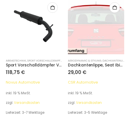
ABGASTECHNIK
,
SPORT VORSCHALLDÄMPFER
AERODYNAMIC & STYLING
,
DACHKANTENLIPPEN
Sport Vorschalldämpfer VW Lupo / Seat Arosa 1.4
Dachkantenlippe, Seat Ibiza 6J ST
118,75
€
29,00
€
Novus Automotive
CSR Automotive
inkl. 19 % MwSt.
inkl. 19 % MwSt.
zzgl.
Versandkosten
zzgl.
Versandkosten
Lieferzeit:
3-7 Werktage
Lieferzeit:
3-5 Werktage