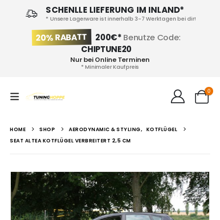
SCHENLLE LIEFERUNG IM INLAND*
* Unsere Lagerware ist innerhalb 3-7 Werktagen bei dir!
20% RABATT
200€*
Benutze Code:
CHIPTUNE20
Nur bei Online Terminen
* Minimaler Kaufpreis
0
HOME
SHOP
AERODYNAMIC & STYLING
,
KOTFLÜGEL
SEAT ALTEA KOTFLÜGEL VERBREITERT 2,5 CM