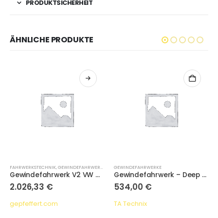
PRODUKTSICHERHEIT
ÄHNLICHE PRODUKTE
FAHRWERKSTECHNIK
,
GEWINDEFAHRWERKE
GEWINDEFAHRWERKE
Gewindefahrwerk V2 VW Golf VII/ Skoda Octavia 5E / Seat Leon 5F/ Audi A3 8V /S3/RS3/ Audi TT 8S (mit Domlagern)
Gewindefahrwerk – Deep Version – passend für Audi A2 (8Z)/ Seat Ibiza III (6L)/ Skoda Fabia I-II (6Y/5J)/ VW Fox (5Z), Polo 9N
2.026,33
€
534,00
€
gepfeffert.com
TA Technix