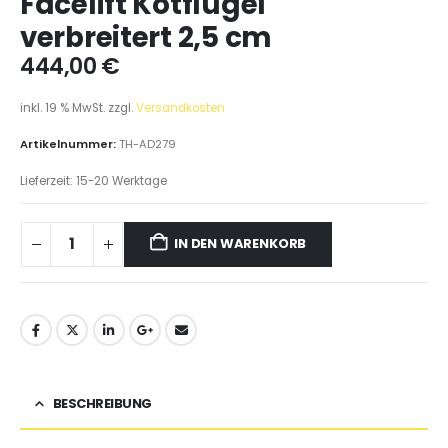
Facelift Kotflügel
verbreitert 2,5 cm
444,00
€
inkl. 19 % MwSt.
zzgl.
Versandkosten
Artikelnummer:
TH-AD279
Lieferzeit:
15-20 Werktage
IN DEN WARENKORB
BESCHREIBUNG