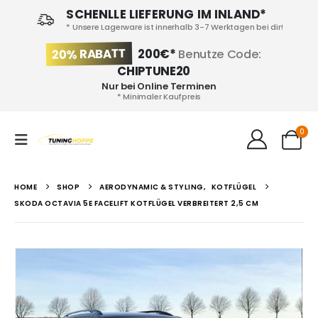
SCHENLLE LIEFERUNG IM INLAND*
* Unsere Lagerware ist innerhalb 3-7 Werktagen bei dir!
20% RABATT
200€*
Benutze Code:
CHIPTUNE20
Nur bei Online Terminen
* Minimaler Kaufpreis
0
HOME
SHOP
AERODYNAMIC & STYLING
,
KOTFLÜGEL
SKODA OCTAVIA 5E FACELIFT KOTFLÜGEL VERBREITERT 2,5 CM