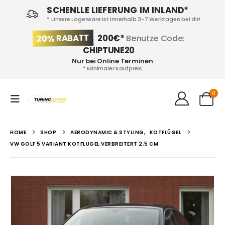
SCHENLLE LIEFERUNG IM INLAND*
* Unsere Lagerware ist innerhalb 3-7 Werktagen bei dir!
20% RABATT
200€*
Benutze Code:
CHIPTUNE20
Nur bei Online Terminen
* Minimaler Kaufpreis
0
HOME
SHOP
AERODYNAMIC & STYLING
,
KOTFLÜGEL
VW GOLF 5 VARIANT KOTFLÜGEL VERBREITERT 2,5 CM