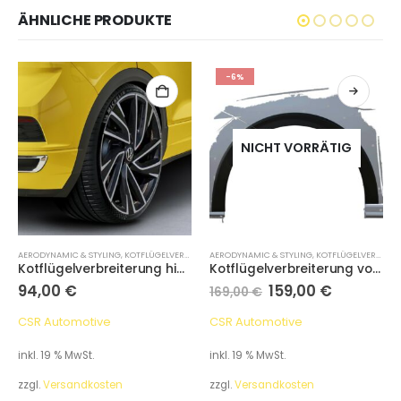
ÄHNLICHE PRODUKTE
-6%
NICHT VORRÄTIG
AERODYNAMIC & STYLING
,
KOTFLÜGELVERBREITUNG
AERODYNAMIC & STYLING
,
KOTFLÜGELVERBREITUNG
Kotflügelverbreiterung hinten, VW T-Roc A1
Kotflügelverbreiterung vorne, VW Polo VI 2G
94,00
€
159,00
€
169,00
€
CSR Automotive
CSR Automotive
inkl. 19 % MwSt.
inkl. 19 % MwSt.
zzgl.
Versandkosten
zzgl.
Versandkosten