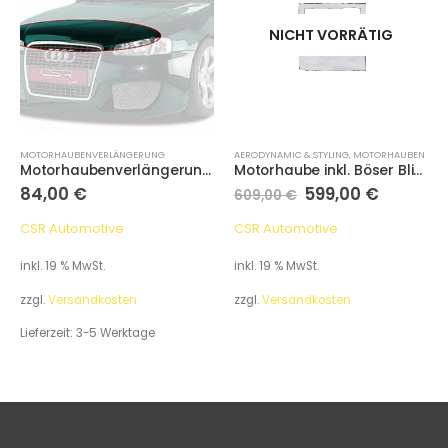
NICHT VORRÄTIG
MOTORHAUBENVERLÄNGERUNG
AERODYNAMIC & STYLING
,
MOTORHAUBEN
Motorhaubenverlängerung, Audi A3 8L
Motorhaube inkl. Böser Blick, Audi A6 C5 Typ 4B
84,00
€
599,00
€
609,00
€
CSR Automotive
CSR Automotive
inkl. 19 % MwSt.
inkl. 19 % MwSt.
zzgl.
Versandkosten
zzgl.
Versandkosten
Lieferzeit:
3-5 Werktage