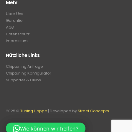
Mehr
Über Uns
Garantie
AGB
Datenschutz
Impressum
Nützliche Links
Chiptuning Anfrage
Chiptuning Konfigurator
Supporter & Clubs
2025 ©
Tuning Hoppe
| Developed by
Street Concepts
Wie können wir helfen?
Wie können wir helfen?