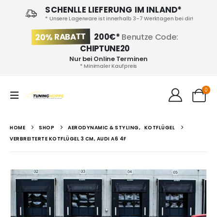
SCHENLLE LIEFERUNG IM INLAND*
* Unsere Lagerware ist innerhalb 3-7 Werktagen bei dir!
20% RABATT
200€*
Benutze Code:
CHIPTUNE20
Nur bei Online Terminen
* Minimaler Kaufpreis
0
HOME
SHOP
AERODYNAMIC & STYLING
,
KOTFLÜGEL
VERBREITERTE KOTFLÜGEL 3 CM, AUDI A6 4F