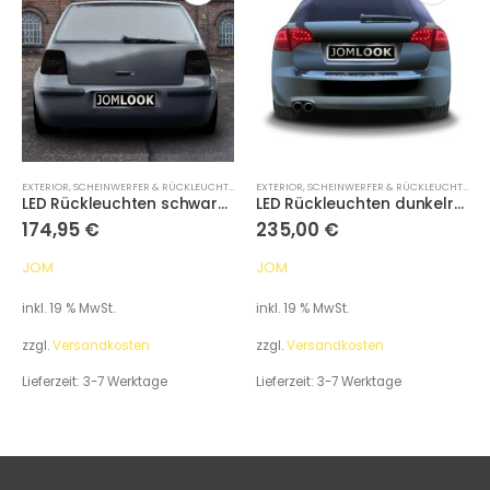
EXTERIOR
,
SCHEINWERFER & RÜCKLEUCHTEN
EXTERIOR
,
SCHEINWERFER & RÜCKLEUCHTEN
LED Rückleuchten schwarz passend für VW Golf 4 Bj. 97-03
LED Rückleuchten dunkelrot passend für Audi A4 Avant B7 Bj. 04-08
174,95
€
235,00
€
JOM
JOM
inkl. 19 % MwSt.
inkl. 19 % MwSt.
zzgl.
Versandkosten
zzgl.
Versandkosten
Lieferzeit:
3-7 Werktage
Lieferzeit:
3-7 Werktage