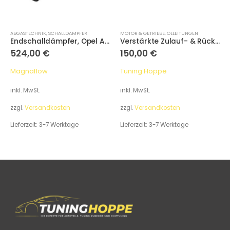
ABGASTECHNIK
,
SCHALLDÄMPFER
MOTOR & GETRIEBE
,
ÖLLEITUNGEN
Endschalldämpfer, Opel Astra G Stufenheck
Verstärkte Zulauf- & Rücklaufölleitung für alle Z20LEX/Z20LET/Z20LEL/Z20LER/Z20LEH
524,00
€
150,00
€
Magnaflow
Tuning Hoppe
inkl. MwSt.
inkl. MwSt.
zzgl.
Versandkosten
zzgl.
Versandkosten
Lieferzeit:
3-7 Werktage
Lieferzeit:
3-7 Werktage