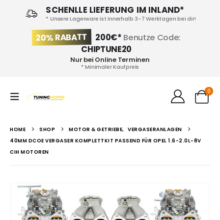
SCHENLLE LIEFERUNG IM INLAND*
* Unsere Lagerware ist innerhalb 3-7 Werktagen bei dir!
20% RABATT
200€*
Benutze Code:
CHIPTUNE20
Nur bei Online Terminen
* Minimaler Kaufpreis
0
HOME
SHOP
MOTOR & GETRIEBE
,
VERGASERANLAGEN
40MM DCOE VERGASER KOMPLETTKIT PASSEND FÜR OPEL 1.6-2.0L-8V
CIH MOTOREN