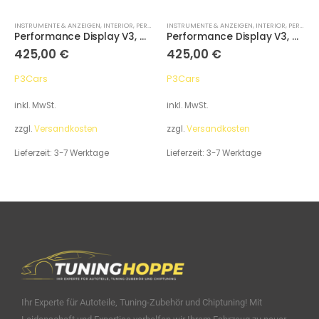
INSTRUMENTE & ANZEIGEN
,
INTERIOR
,
PERFORMANCE DISPLAYS
INSTRUMENTE & ANZEIGEN
,
INTERIOR
,
PERFORMANCE DISPLAYS
Performance Display V3, Audi A4 / S4 / RS4 B9 (2016+)
Performance Display V3, Audi A4 / S4 / RS4 B8 2008-2016
425,00
€
425,00
€
P3Cars
P3Cars
inkl. MwSt.
inkl. MwSt.
zzgl.
Versandkosten
zzgl.
Versandkosten
Lieferzeit:
3-7 Werktage
Lieferzeit:
3-7 Werktage
Ihr Experte für Autoteile, Tuning-Zubehör und Chiptuning! Mit