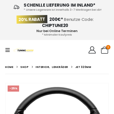
SCHENLLE LIEFERUNG IM INLAND*
* Unsere Lagerware ist innerhalb 3-7 Werktagen bei dir!
20% RABATT
200€*
Benutze Code:
CHIPTUNE20
Nur bei Online Terminen
* Minimaler Kaufpreis
0
HOME
SHOP
INTERIOR
,
LENKRÄDER
JET 320MM
-25%