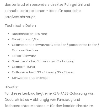
das Lenkrad ein besonders direktes Fahrgefühl und
schnelle Lenkreaktionen – ideal für sportliche
Straßenfahrzeuge.
Technische Daten:
Durchmesser: 320 mm
Gewicht: ca. 0,5 kg
Griffmaterial: schwarzes Glattleder / perforiertes Leder /
Carbon-Einsätze
Farbe: Schwarz
Speichenfarbe: Schwarz mit Carbonring
Griffform: Rund
Griffquerschnitt: 33 x 27 mm / 35 x 27 mm
Schwarzer Hupenknopf
Hinweis:
Für dieses Lenkrad liegt eine KBA-/ABE-Zulassung vor.
Dadurch ist es – abhängig von Fahrzeug und
fachgerechter Montage – für den legalen Einsatz im