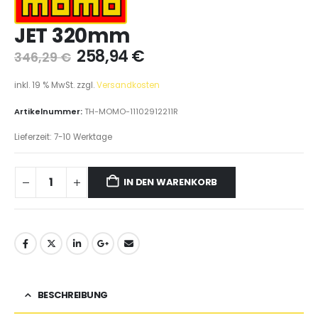
JET 320mm
258,94
€
346,29
€
inkl. 19 % MwSt.
zzgl.
Versandkosten
Artikelnummer:
TH-MOMO-11102912211R
Lieferzeit:
7-10 Werktage
IN DEN WARENKORB
BESCHREIBUNG