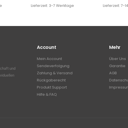
e
Lieferzeit:
3-7 Werktage
Lieferzeit:
7-1
Account
Mehr
Mein Account
Über Uns
Sendeverfolgung
Garantie
schaft und
Zahlung & Versand
AGB
viduellen
Rückgaberecht
Datensch
Produkt Support
Impressu
Hilfe & FAQ