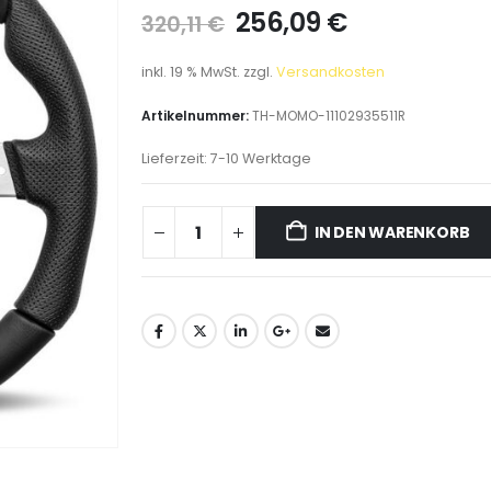
256,09
€
320,11
€
inkl. 19 % MwSt.
zzgl.
Versandkosten
Artikelnummer:
TH-MOMO-11102935511R
Lieferzeit:
7-10 Werktage
IN DEN WARENKORB