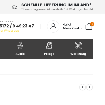
SCHENLLE LIEFERUNG IM INLAND*
* Unsere Lagerware ist innerhalb 3-7 Werktagen bei dir!
FE UNS AN
0
Hallo!
5172 / 9 49 23 47
Mein Konto
der Whatsapp
Audio
Pflege
Werkzeug