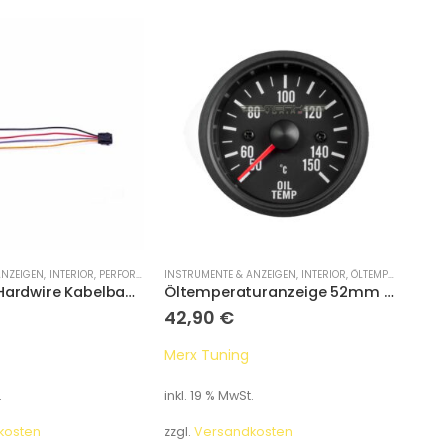
ANZEIGEN
,
INTERIOR
,
PERFORMANCE DISPLAYS
INSTRUMENTE & ANZEIGEN
,
ZUBEHÖR
,
INTERIOR
,
ÖLTEMPERATURANZEIGE
INSTR
P3 Cars V3 Hardwire Kabelbaum
Öltemperaturanzeige 52mm Classic Serie
42,90
€
50
Merx Tuning
P3Ca
.
inkl. 19 % MwSt.
inkl.
kosten
zzgl.
Versandkosten
zzgl.