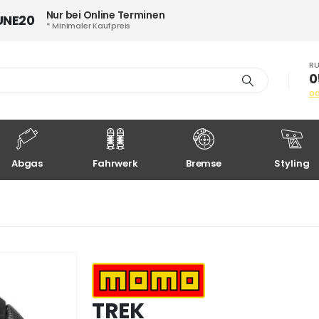
Nur bei Online Terminen
UNE20
* Minimaler Kaufpreis
RU
0
o
Abgas
Fahrwerk
Bremse
Styling
TREK