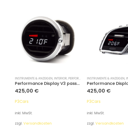
INSTRUMENTE & ANZEIGEN
,
INTERIOR
,
PERFORMANCE DISPLAYS
INSTRUMENTE & ANZEIGEN
,
I
RennSitz „Daytona“ Evo Standard
Performance Display V3 passend für Audi A3/S3 TT/TTS/TT-RS 2006-2013
425,00
€
425,00
€
P3Cars
P3Cars
inkl. MwSt.
inkl. MwSt.
zzgl.
Versandkosten
zzgl.
Versandkosten