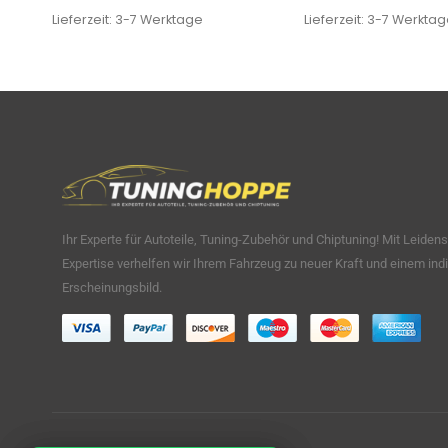
Lieferzeit:
3-7 Werktage
Lieferzeit:
3-7 Werktag
Ihr Experte für Autoteile, Tuning-Zubehör und Chiptuning! Mit Leiden
Expertise verhelfen wir Ihrem Fahrzeug zu neuer Kraft und einem indi
Erscheinungsbild.