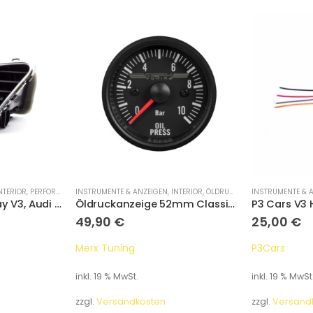
NTERIOR
,
PERFORMANCE DISPLAYS
INSTRUMENTE & ANZEIGEN
,
INTERIOR
,
ÖLDRUCKANZEIGE
INSTRUMENTE & 
Performance Display V3, Audi A5 / S5 / RS5 B8 2008-2016
Öldruckanzeige 52mm Classic Serie
49,90
€
25,00
€
Merx Tuning
P3Cars
inkl. 19 % MwSt.
inkl. 19 % MwSt
zzgl.
Versandkosten
zzgl.
Versand