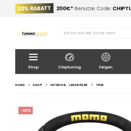
20% RABATT
200€*
Benutze Code:
CHIPT
Shop
Chiptuning
Felgen
HOME
SHOP
INTERIOR
,
LENKRÄDER
TREK
-20%