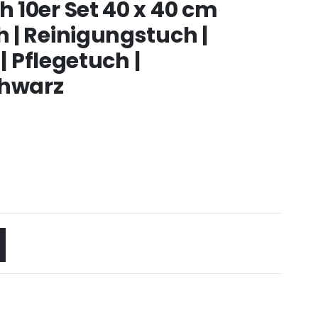
 10er Set 40 x 40 cm
 | Reinigungstuch |
| Pflegetuch |
chwarz