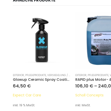
ÄHNLICHE PRODUKTE
ODUKTE
EXTERIOR
,
PFLEGEPRODUKTE
,
VERSIEGELUNG / DETAILER
EXTERIOR
,
PFLEGEPRODUKTE
,
SHINE HD Glasreiniger Konzentrat
Glowup Ceramic Spray Coating
64,50
€
106,10
€
–
240,
Expect Car Care
Scholl Concepts
inkl. 19 % MwSt.
inkl. MwSt.