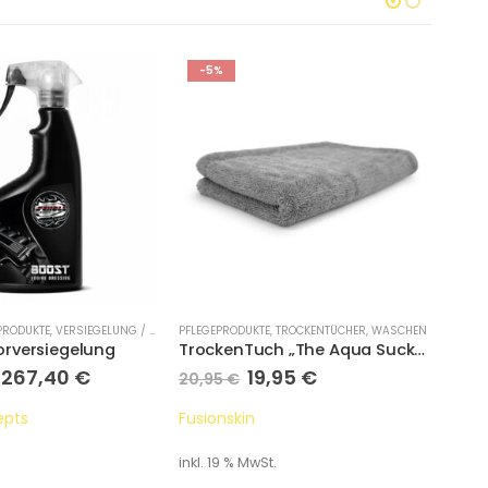
-5%
PRODUKTE
,
VERSIEGELUNG / DETAILER
PFLEGEPRODUKTE
,
TROCKENTÜCHER
,
WASCHEN
PFLEG
rversiegelung
TrockenTuch „The Aqua Sucker“
Pull
–
267,40
€
19,95
€
45
20,95
€
epts
Fusionskin
Expe
inkl. 19 % MwSt.
inkl.