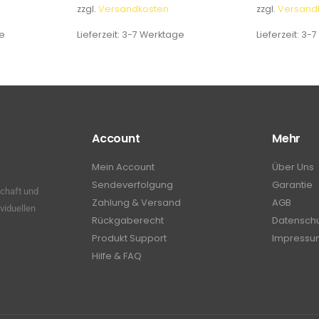
zzgl.
Versandkosten
zzgl.
Versand
e
Lieferzeit:
3-7 Werktage
Lieferzeit:
3-7
Account
Mehr
Mein Account
Über Uns
Sendeverfolgung
Garantie
schaft und
Zahlung & Versand
AGB
viduellen
Rückgaberecht
Datensch
Produkt Support
Impressu
Hilfe & FAQ