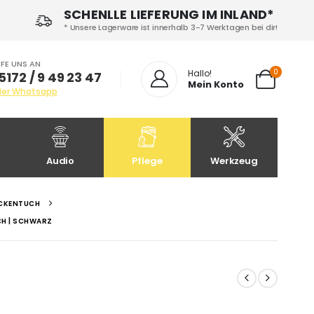
SCHENLLE LIEFERUNG IM INLAND*
* Unsere Lagerware ist innerhalb 3-7 Werktagen bei dir!
FE UNS AN
0
Hallo!
5172 / 9 49 23 47
Mein Konto
der Whatsapp
Audio
Pflege
Werkzeug
CKENTUCH
CH | SCHWARZ