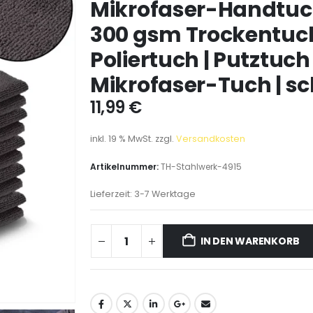
Mikrofaser-Handtuch
300 gsm Trockentuch
Poliertuch | Putztuch 
Mikrofaser-Tuch | s
11,99
€
inkl. 19 % MwSt.
zzgl.
Versandkosten
Artikelnummer:
TH-Stahlwerk-4915
Lieferzeit:
3-7 Werktage
IN DEN WARENKORB