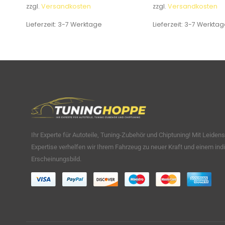
zzgl.
Versandkosten
zzgl.
Versandkosten
Lieferzeit:
3-7 Werktage
Lieferzeit:
3-7 Werktag
Ihr Experte für Autoteile, Tuning-Zubehör und Chiptuning! Mit Leiden
Expertise verhelfen wir Ihrem Fahrzeug zu neuer Kraft und einem indi
Erscheinungsbild.