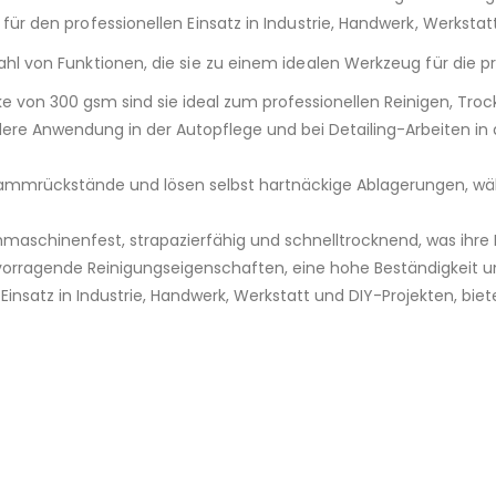
ür den professionellen Einsatz in Industrie, Handwerk, Werkstat
hl von Funktionen, die sie zu einem idealen Werkzeug für die p
e von 300 gsm sind sie ideal zum professionellen Reinigen, Troc
ere Anwendung in der Autopflege und bei Detailing-Arbeiten in d
lammrückstände und lösen selbst hartnäckige Ablagerungen, wä
hmaschinenfest, strapazierfähig und schnelltrocknend, was ihr
rvorragende Reinigungseigenschaften, eine hohe Beständigkeit 
Einsatz in Industrie, Handwerk, Werkstatt und DIY-Projekten, bie