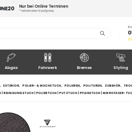
Nur bei Online Terminen
UNE20
* Minimaler Kaufpreis
RU
0
o
Abgas
Fahrwerk
Bremse
Styling
,
EXTERIOR
,
POLIER- & WACHSTUCH
,
POLIEREN
,
POLITUREN
,
ZUBEHÖR
,
TRO
| REINIGUNGSTUCH | POLIERTUCH | PUTZTUCH | PFLEGETUCH | MIKROFASER-TU