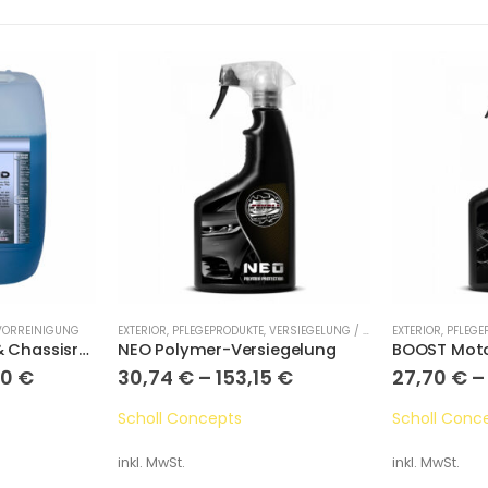
VORREINIGUNG
EXTERIOR
,
PFLEGEPRODUKTE
,
VERSIEGELUNG / DETAILER
EXTERIOR
,
PFLEGE
RAPID plus Motor- & Chassisreiniger
NEO Polymer-Versiegelung
BOOST Moto
00
€
30,74
€
–
153,15
€
27,70
€
Scholl Concepts
Scholl Conc
inkl. MwSt.
inkl. MwSt.