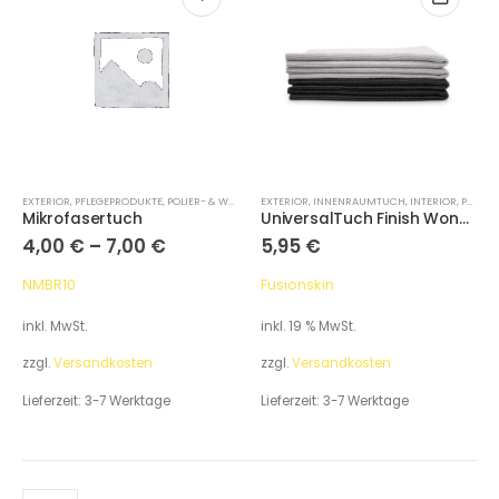
EXTERIOR
,
PFLEGEPRODUKTE
,
POLIER- & WACHSTUCH
EXTERIOR
,
INNENRAUMTUCH
,
INTERIOR
,
PFLEGEPRODUKTE
Mikrofasertuch
UniversalTuch Finish Wonder
4,00
€
–
7,00
€
5,95
€
NMBR10
Fusionskin
inkl. MwSt.
inkl. 19 % MwSt.
zzgl.
Versandkosten
zzgl.
Versandkosten
Lieferzeit:
3-7 Werktage
Lieferzeit:
3-7 Werktage