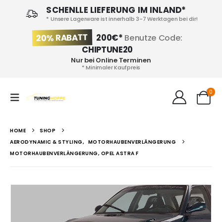
SCHENLLE LIEFERUNG IM INLAND*
* Unsere Lagerware ist innerhalb 3-7 Werktagen bei dir!
20% RABATT
200€*
Benutze Code:
CHIPTUNE20
Nur bei Online Terminen
* Minimaler Kaufpreis
0
HOME
SHOP
AERODYNAMIC & STYLING
,
MOTORHAUBENVERLÄNGERUNG
MOTORHAUBENVERLÄNGERUNG, OPEL ASTRA F