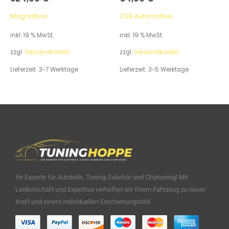
Magnaflow
CSR Automotive
inkl. 19 % MwSt.
inkl. 19 % MwSt.
zzgl.
Versandkosten
zzgl.
Versandkosten
Lieferzeit:
3-7 Werktage
Lieferzeit:
3-5 Werktage
Ihr Experte für Autoteile, Tuning-Zubehör und Chiptuning! Mit
Leidenschaft und Expertise verhelfen wir Ihrem Fahrzeug zu neuer
Kraft und einem individuellen Erscheinungsbild.