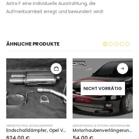
Astra F eine individuelle Ausstrahlung, die
Aufmerksamkeit erregt und bewundert wird!
ÄHNLICHE PRODUKTE
NICHT VORRÄTIG
ABGASTECHNIK
,
SCHALLDÄMPFER
AERODYNAMIC & STYLING
,
MOTORHAUBENVERLÄNGERUNG
Endschalldämpfer, Opel Vectra B
Motorhaubenverlängerung, Opel Corsa B
624,00
€
54,00
€