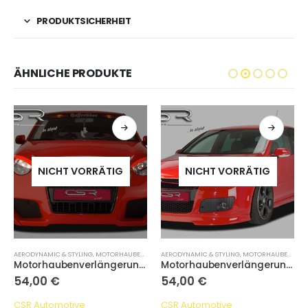
PRODUKTSICHERHEIT
ÄHNLICHE PRODUKTE
NICHT VORRÄTIG
NICHT VORRÄTIG
AERODYNAMIC & STYLING
,
MOTORHAUBENVERLÄNGERUNG
AERODYNAMIC & STYLING
,
MOTORHAUBENVERLÄNGERUNG
Motorhaubenverlängerung, VW Lupo
Motorhaubenverlängerung, VW Golf 5
54,00
€
54,00
€
CSR Automotive
CSR Automotive