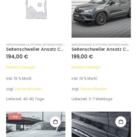
AERODYNAMIC & STYLING
,
SEITENSCHWELLER
AERODYNAMIC & STYLING
,
SEITENSCHWELLER
Seitenschweller Ansatz Cup Leisten für Audi S1 8X schwarz Hochglanz
Seitenschweller Ansatz Cup Leisten für Cupra Ateca Mk1 / Mk1 Facelift schwarz Hochglanz
194,00
€
199,00
€
Maxton Design
Maxton Design
inkl. 19 % MwSt.
inkl. 19 % MwSt.
zzgl.
Versandkosten
zzgl.
Versandkosten
Lieferzeit:
43-45 Tage
Lieferzeit:
3-7 Werktage
-5%