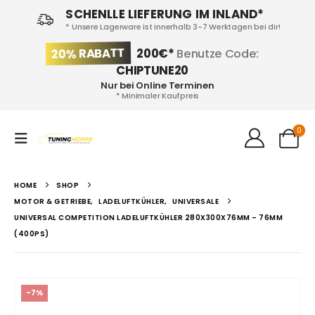
SCHENLLE LIEFERUNG IM INLAND*
* Unsere Lagerware ist innerhalb 3-7 Werktagen bei dir!
20% RABATT
200€*
Benutze Code:
CHIPTUNE20
Nur bei Online Terminen
* Minimaler Kaufpreis
0
HOME
SHOP
MOTOR & GETRIEBE
,
LADELUFTKÜHLER
,
UNIVERSALE
UNIVERSAL COMPETITION LADELUFTKÜHLER 280X300X76MM – 76MM
(400PS)
-7%