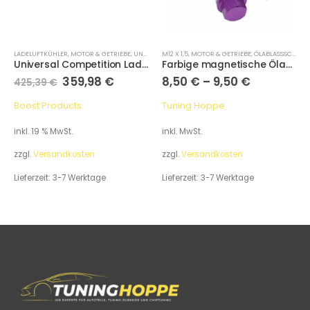
LADELUFTKÜHLER
,
MOTOR & GETRIEBE
,
UNIVERSALE
M12 X 1,5
,
MOTOR & GETRIEBE
,
ÖLABLASSSCHRAUBEN
Universal Competition Ladeluftkühler 700x300x100mm – 76mm (1300PS)
Farbige magnetische Ölablaßschraube M12 x 1.5
359,98
€
8,50
€
–
9,50
€
425,39
€
Boost Products
Tuning Hoppe
inkl. 19 % MwSt.
inkl. MwSt.
zzgl.
Versandkosten
zzgl.
Versandkosten
Lieferzeit:
3-7 Werktage
Lieferzeit:
3-7 Werktage