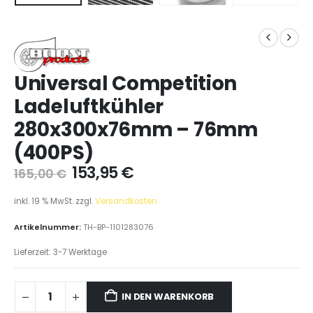
Universal Competition
Ladeluftkühler
280x300x76mm – 76mm
(400PS)
153,95
€
165,00
€
inkl. 19 % MwSt.
zzgl.
Versandkosten
Artikelnummer:
TH-BP-1101283076
Lieferzeit:
3-7 Werktage
IN DEN WARENKORB