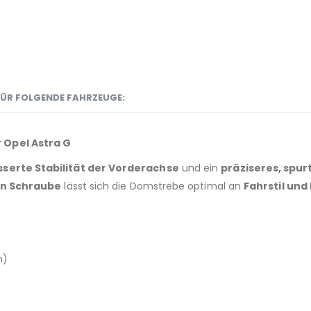
ÜR FOLGENDE FAHRZEUGE:
 Opel Astra G
serte Stabilität der Vorderachse
und ein
präziseres, spu
en Schraube
lässt sich die Domstrebe optimal an
Fahrstil und
n)