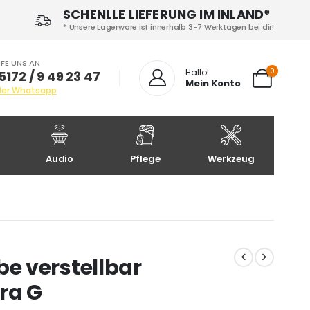
SCHENLLE LIEFERUNG IM INLAND*
* Unsere Lagerware ist innerhalb 3-7 Werktagen bei dir!
FE UNS AN
0
Hallo!
5172 / 9 49 23 47
Mein Konto
der Whatsapp
Audio
Pflege
Werkzeug
e verstellbar
ra G