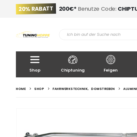
20% RABATT
200€*
Benutze Code:
CHIPT
Shop
Chiptuning
Felgen
HOME
SHOP
FAHRWERKSTECHNIK
,
DOMSTREBEN
ALUMIN