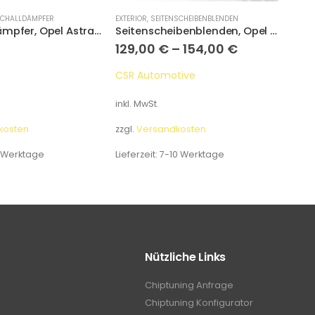
CHALLDÄMPFER
EXTERIOR
,
SEITENSCHEIBENBLENDEN
ABGAS
Endschalldämpfer, Opel Astra G Stufenheck
Seitenscheibenblenden, Opel Corsa E 3-Türer
129,00
€
–
154,00
€
50
CSR Automotive
Nov
inkl. MwSt.
inkl.
kosten
zzgl.
Versandkosten
zzgl.
 Werktage
Lieferzeit:
7-10 Werktage
Liefe
Nützliche Links
Chiptuning Anfrage
Chiptuning Konfigurator