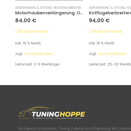
NGERUNG
AERODYNAMIC & STYLING
,
MOTORHAUBENVERLÄNGERUNG
AERODYNAMIC & STYLING
,
KO
Motorhaubenverlängerung, Opel Astra F
Motorhaubenverlängerung, Opel Astra G
84,00
€
94,00
€
CSR Automotive
CSR Automotive
inkl. 19 % MwSt.
inkl. 19 % MwSt.
zzgl.
Versandkosten
zzgl.
Versandkosten
Lieferzeit:
3-5 Werktage
Lieferzeit:
25-30 Werk
Ihr Experte für Autoteile, Tuning-Zubehör und Chiptuning! Mit Leiden