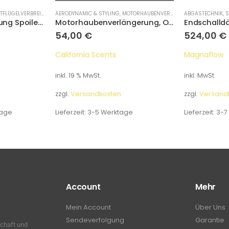
TFLÜGELVERBREITUNG
AERODYNAMIC & STYLING
,
MOTORHAUBENVERLÄNGERUNG
ABGASTECHNIK
,
S
Kotflügelverbreiterung Spoiler, Opel Corsa B
Motorhaubenverlängerung, Opel Vectra A
54,00
€
524,00
€
California Scents
Magnaflow
inkl. 19 % MwSt.
inkl. MwSt.
zzgl.
Versandkosten
zzgl.
Versand
tage
Lieferzeit:
3-5 Werktage
Lieferzeit:
3-7
Account
Mehr
Mein Account
Über Uns
Sendeverfolgung
Garantie
schaft und