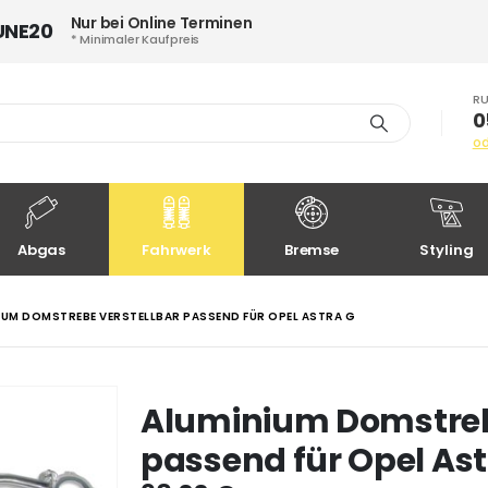
Nur bei Online Terminen
UNE20
* Minimaler Kaufpreis
RU
0
o
Abgas
Fahrwerk
Bremse
Styling
IUM DOMSTREBE VERSTELLBAR PASSEND FÜR OPEL ASTRA G
Aluminium Domstreb
passend für Opel Ast