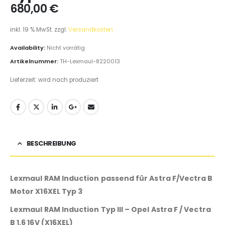
680,00
€
inkl. 19 % MwSt.
zzgl.
Versandkosten
Availability:
Nicht vorrätig
Artikelnummer:
TH-Lexmaul-8220013
Lieferzeit:
wird nach produziert
BESCHREIBUNG
Lexmaul RAM Induction passend für Astra F/Vectra B
Motor X16XEL Typ 3
Lexmaul RAM Induction Typ III – Opel Astra F / Vectra
B 1.6 16V (X16XEL)