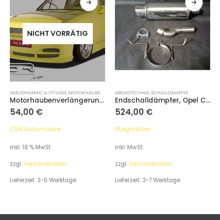
NICHT VORRÄTIG
AERODYNAMIC & STYLING
,
MOTORHAUBENVERLÄNGERUNG
ABGASTECHNIK
,
SCHALLDÄMPFER
Motorhaubenverlängerung, Opel Corsa A
Endschalldämpfer, Opel Corsa B
54,00
€
524,00
€
CSR Automotive
Magnaflow
inkl. 19 % MwSt.
inkl. MwSt.
zzgl.
Versandkosten
zzgl.
Versandkosten
Lieferzeit:
3-5 Werktage
Lieferzeit:
3-7 Werktage