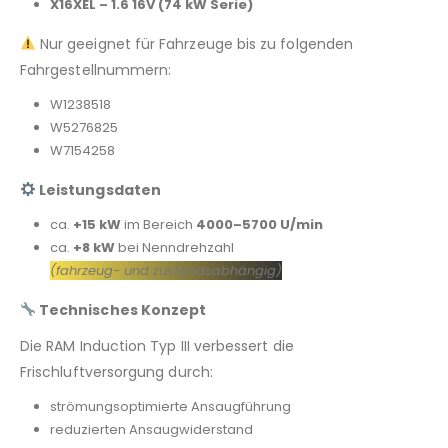
X16XEL – 1.6 16V (74 kW Serie)
Nur geeignet für Fahrzeuge bis zu folgenden
Fahrgestellnummern:
W1238518
W5276825
W7154258
Leistungsdaten
ca.
+15 kW
im Bereich
4000–5700 U/min
ca.
+8 kW
bei Nenndrehzahl
(fahrzeug- und zustandsabhängig)
Technisches Konzept
Die RAM Induction Typ III verbessert die
Frischluftversorgung durch:
strömungsoptimierte Ansaugführung
reduzierten Ansaugwiderstand