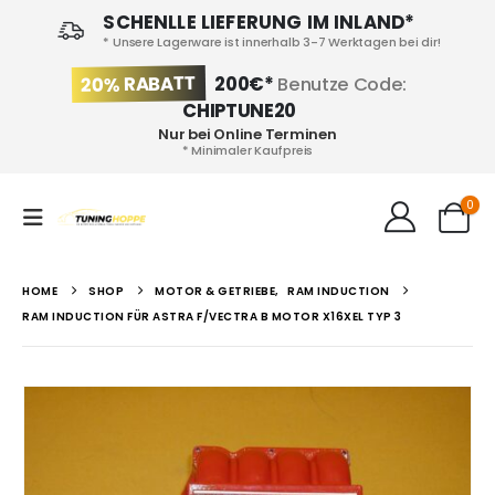
SCHENLLE LIEFERUNG IM INLAND*
* Unsere Lagerware ist innerhalb 3-7 Werktagen bei dir!
20% RABATT
200€*
Benutze Code:
CHIPTUNE20
Nur bei Online Terminen
* Minimaler Kaufpreis
0
HOME
SHOP
MOTOR & GETRIEBE
,
RAM INDUCTION
RAM INDUCTION FÜR ASTRA F/VECTRA B MOTOR X16XEL TYP 3