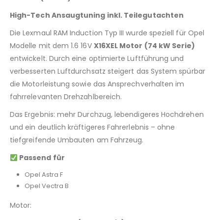
High-Tech Ansaugtuning inkl. Teilegutachten
Die Lexmaul RAM Induction Typ III wurde speziell für Opel
Modelle mit dem 1.6 16V
X16XEL Motor (74 kW Serie)
entwickelt. Durch eine optimierte Luftführung und
verbesserten Luftdurchsatz steigert das System spürbar
die Motorleistung sowie das Ansprechverhalten im
fahrrelevanten Drehzahlbereich.
Das Ergebnis: mehr Durchzug, lebendigeres Hochdrehen
und ein deutlich kräftigeres Fahrerlebnis – ohne
tiefgreifende Umbauten am Fahrzeug.
Passend für
Opel Astra F
Opel Vectra B
Motor: