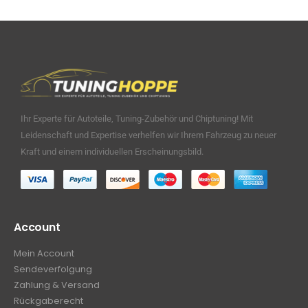
Ihr Experte für Autoteile, Tuning-Zubehör und Chiptuning! Mit
Leidenschaft und Expertise verhelfen wir Ihrem Fahrzeug zu neuer
Kraft und einem individuellen Erscheinungsbild.
Account
Mein Account
Sendeverfolgung
Zahlung & Versand
Rückgaberecht