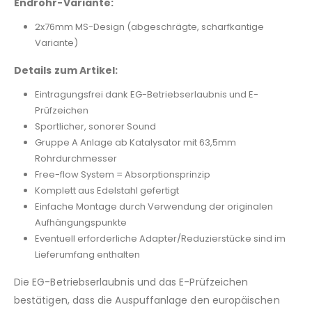
Endrohr-Variante:
2x76mm MS-Design (abgeschrägte, scharfkantige
Variante)
Details zum Artikel:
Eintragungsfrei dank EG-Betriebserlaubnis und E-
Prüfzeichen
Sportlicher, sonorer Sound
Gruppe A Anlage ab Katalysator mit 63,5mm
Rohrdurchmesser
Free-flow System = Absorptionsprinzip
Komplett aus Edelstahl gefertigt
Einfache Montage durch Verwendung der originalen
Aufhängungspunkte
Eventuell erforderliche Adapter/Reduzierstücke sind im
Lieferumfang enthalten
Die EG-Betriebserlaubnis und das E-Prüfzeichen
bestätigen, dass die Auspuffanlage den europäischen