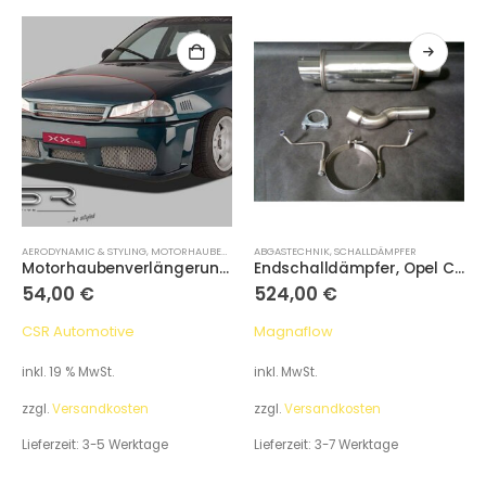
AERODYNAMIC & STYLING
,
MOTORHAUBENVERLÄNGERUNG
ABGASTECHNIK
,
SCHALLDÄMPFER
Motorhaubenverlängerung, Opel Astra F
Endschalldämpfer, Opel Corsa B
54,00
€
524,00
€
CSR Automotive
Magnaflow
inkl. 19 % MwSt.
inkl. MwSt.
zzgl.
Versandkosten
zzgl.
Versandkosten
Lieferzeit:
3-5 Werktage
Lieferzeit:
3-7 Werktage