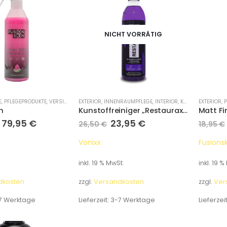
NICHT VORRÄTIG
E
,
PFLEGEPRODUKTE
,
VERSIEGELUNG / DETAILER
EXTERIOR
,
INNENRAUMPFLEGE
,
VORREINIGUNG
,
INTERIOR
,
KUNSTSTOFF
EXTERIOR
,
PFLE
,
P
h
Kunstoffreiniger „Restaurax“ 500 ml
Matt Fi
–
79,95
€
23,95
€
26,50
€
18,95
€
Vonixx
Fusionsk
inkl. 19 % MwSt.
inkl. 19 %
dkosten
zzgl.
Versandkosten
zzgl.
Ver
7 Werktage
Lieferzeit:
3-7 Werktage
Lieferzei