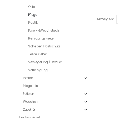
Oele
Pflege
Anzeigen:
Plastik
Polier- & Wachstuch
Reinigungsknete
Scheiben Frostschutz
Teer & Kleber
Versiegelung / Detailer
Vorreinigung
Interior
Pflegesets
Polieren
Waschen
Zubehör
Unkategorisiert