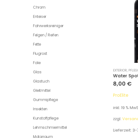
Chrom
Enteiser
Fahrwerksreiniger
Felgen / Reifen
Fette
Flugrost
Folie
EXTERIOR
,
PFLEG
Glas
Water Spo
Glastuch
8,00
€
Gleitmittel
ProElite
Gummipflege
inkl. 19 % MwS
Insekten
Kunstoffpflege
zzgl.
Versan
Lehmschmiermittel
Lieferzeit:
3-
Motorraum