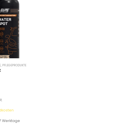
E
,
PFLEGEPRODUKTE
t
t.
dkosten
7 Werktage