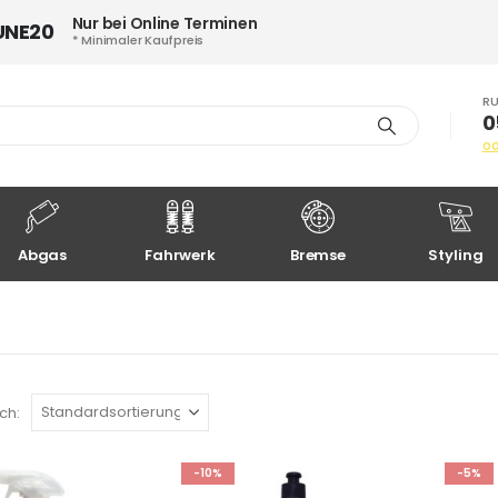
Nur bei Online Terminen
UNE20
* Minimaler Kaufpreis
RU
0
o
Abgas
Fahrwerk
Bremse
Styling
ch:
-10%
-5%