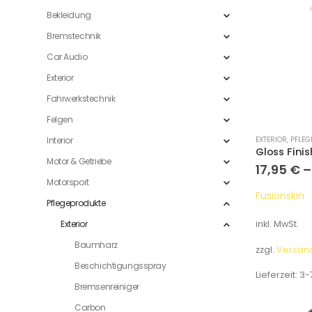
Bekleidung
Bremstechnik
Car Audio
Exterior
Fahrwerkstechnik
Felgen
Interior
EXTERIOR
,
PFLEG
Gloss Finis
Motor & Getriebe
17,95
€
Motorsport
Fusionskin
Pflegeprodukte
Exterior
inkl. MwSt.
Baumharz
zzgl.
Versan
Beschichtigungsspray
Lieferzeit:
3-
Bremsenreiniger
Carbon