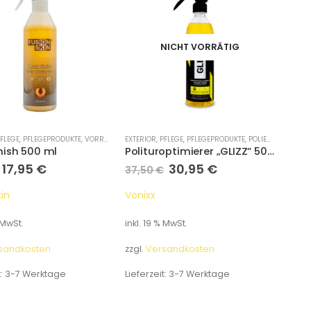
NICHT VORRÄTIG
GE
FLEGE
,
PFLEGEPRODUKTE
,
PFLEGEPRODUKTE
,
VORREINIGUNG
EXTERIOR
,
PFLEGE
,
PFLEGEPRODUKTE
,
POLIEREN
,
POLIER
nish 500 ml
Polituroptimierer „GLIZZ“ 500 ml
17,95
€
30,95
€
37,50
€
in
Vonixx
 MwSt.
inkl. 19 % MwSt.
sandkosten
zzgl.
Versandkosten
t:
3-7 Werktage
Lieferzeit:
3-7 Werktage