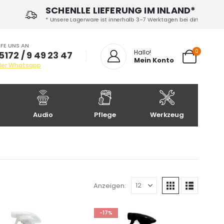
SCHENLLE LIEFERUNG IM INLAND*
* Unsere Lagerware ist innerhalb 3-7 Werktagen bei dir!
FE UNS AN
0
Hallo!
5172 / 9 49 23 47
Mein Konto
der Whatsapp
Audio
Pflege
Werkzeug
Anzeigen:
-17%