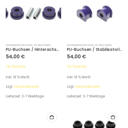
FAHRWERKSTECHNIK
,
PU BUCHSEN
FAHRWERKSTECHNIK
,
PU BUCHSEN
PU-​Buchsen / Hinterachse Querlenker unten / Lager vorne innen / passend für Audi A4 (B5) Quattro / Audi 80 (B4) Quattro
PU-​Buchsen / Stabilisatorlager Hinterachse mit Ø 16mm / passend für Audi B4Q / A4Q / A4Q Cabriolet / A6Q / A6 Allroad / Passat 3BQ
54,00
€
54,00
€
TA Technix
TA Technix
inkl. 19 % MwSt.
inkl. 19 % MwSt.
zzgl.
Versandkosten
zzgl.
Versandkosten
Lieferzeit:
3-7 Werktage
Lieferzeit:
3-7 Werktage