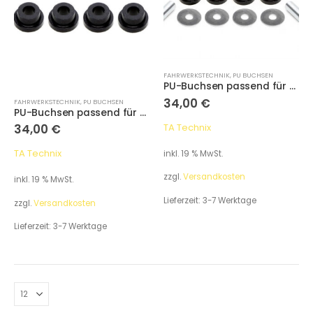
FAHRWERKSTECHNIK
,
PU BUCHSEN
PU-​Buchsen passend für Audi 50 / VW Derby / Polo 86,86C Querlenker Vorderachse radseitig
34,00
€
FAHRWERKSTECHNIK
,
PU BUCHSEN
PU-​Buchsen passend für Audi 50 / VW Derby / Polo 86,86C Querlenker Vorderachse getriebeseitig
TA Technix
34,00
€
TA Technix
inkl. 19 % MwSt.
zzgl.
Versandkosten
inkl. 19 % MwSt.
Lieferzeit:
3-7 Werktage
zzgl.
Versandkosten
Lieferzeit:
3-7 Werktage