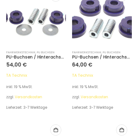
FAHRWERKSTECHNIK
,
PU BUCHSEN
FAHRWERKSTECHNIK
,
PU BUCHSEN
PU-​Buchsen / Hinterachse oberer Querlenker außen / Radlagergehäuse oben / passend für Audi A4 (B5) Quattro / Audi 80 (B4) Quattro
PU-​Buchsen / Hinterachse Querlenker unten / Lager hinten innen / passend für Audi A4 (B5) Quattro / Audi 80 (B4) Quattro
54,00
€
64,00
€
TA Technix
TA Technix
inkl. 19 % MwSt.
inkl. 19 % MwSt.
zzgl.
Versandkosten
zzgl.
Versandkosten
Lieferzeit:
3-7 Werktage
Lieferzeit:
3-7 Werktage