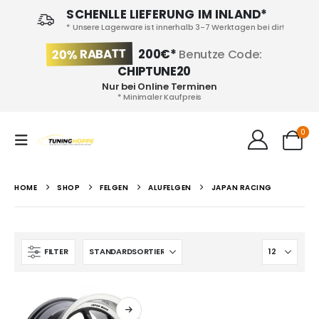
SCHENLLE LIEFERUNG IM INLAND*
* Unsere Lagerware ist innerhalb 3-7 Werktagen bei dir!
20% RABATT
200€*
Benutze Code:
CHIPTUNE20
Nur bei Online Terminen
* Minimaler Kaufpreis
0
HOME
SHOP
FELGEN
ALUFELGEN
JAPAN RACING
FILTER