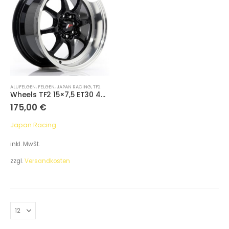
ALUFELGEN
,
FELGEN
,
JAPAN RACING
,
TF2
Wheels TF2 15×7,5 ET30 4×100/114
175,00
€
Japan Racing
inkl. MwSt.
zzgl.
Versandkosten