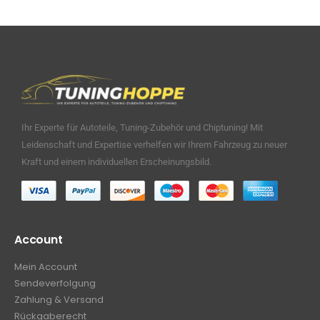
Ihr Experte für Autoteile, Tuning-Zubehör und Chiptuning! Mit
Leidenschaft und Expertise verhelfen wir Ihrem Fahrzeug zu neuer
Kraft und einem individuellen Erscheinungsbild.
Account
Mein Account
Sendeverfolgung
Zahlung & Versand
Rückgaberecht