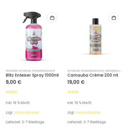
ENTEISER
,
EXTERIOR
,
PFLEGEPRODUKTE
EXTERIOR
,
PFLEGEPRODUKTE
,
VERSIEGELUNG / DETAILER
Blitz Enteiser Spray 1000ml
Carnauba Créme 200 ml
9,00
€
19,00
€
AHIM6
AHIM6
inkl. 19 % MwSt.
inkl. 19 % MwSt.
zzgl.
Versandkosten
zzgl.
Versandkosten
Lieferzeit:
3-7 Werktage
Lieferzeit:
3-7 Werktage