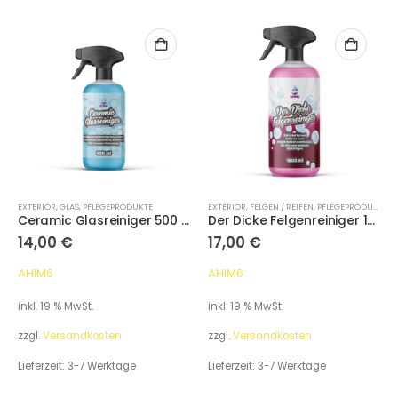
EXTERIOR
,
GLAS
,
PFLEGEPRODUKTE
EXTERIOR
,
FELGEN / REIFEN
,
PFLEGEPRODUKTE
Ceramic Glasreiniger 500 ml
Der Dicke Felgenreiniger 1000 ml
14,00
€
17,00
€
AHIM6
AHIM6
inkl. 19 % MwSt.
inkl. 19 % MwSt.
zzgl.
Versandkosten
zzgl.
Versandkosten
Lieferzeit:
3-7 Werktage
Lieferzeit:
3-7 Werktage