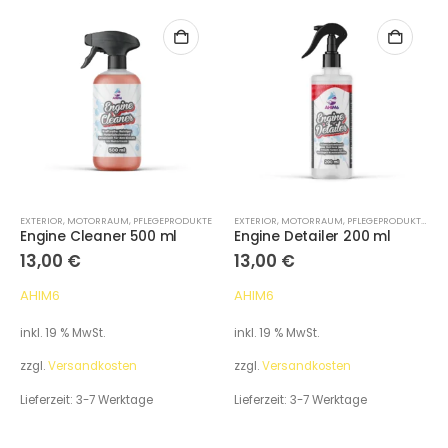
EXTERIOR
,
MOTORRAUM
,
PFLEGEPRODUKTE
EXTERIOR
,
MOTORRAUM
,
PFLEGEPRODUKTE
,
VER
Engine Cleaner 500 ml
Engine Detailer 200 ml
13,00
€
13,00
€
AHIM6
AHIM6
inkl. 19 % MwSt.
inkl. 19 % MwSt.
zzgl.
Versandkosten
zzgl.
Versandkosten
Lieferzeit:
3-7 Werktage
Lieferzeit:
3-7 Werktage