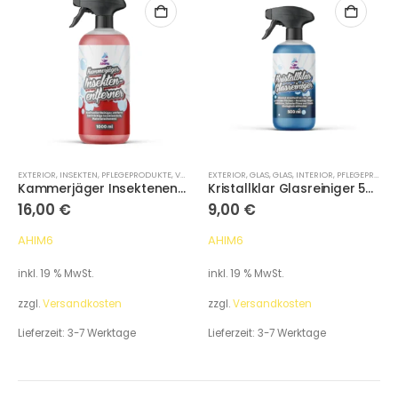
EXTERIOR
,
INSEKTEN
,
PFLEGEPRODUKTE
,
VORREINIGUNG
EXTERIOR
,
GLAS
,
GLAS
,
INTERIOR
,
PFLEGEPRODUKTE
Kammerjäger Insektenentferner 1000 ml
Kristallklar Glasreiniger 500 ml
16,00
€
9,00
€
AHIM6
AHIM6
inkl. 19 % MwSt.
inkl. 19 % MwSt.
zzgl.
Versandkosten
zzgl.
Versandkosten
Lieferzeit:
3-7 Werktage
Lieferzeit:
3-7 Werktage