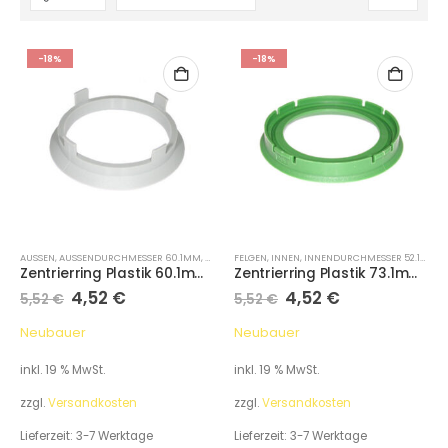
-18%
-18%
AUSSEN
,
AUSSENDURCHMESSER 60.1MM
,
FELGEN
FELGEN
,
ZENTRIERRINGE
,
INNEN
,
INNENDURCHMESSER 52.1MM
,
Z
Zentrierring Plastik 60.1mm/54.1mm Hellgrau
Zentrierring Plastik 73.1mm/52.1 Grün
4,52
€
4,52
€
5,52
€
5,52
€
Neubauer
Neubauer
inkl. 19 % MwSt.
inkl. 19 % MwSt.
zzgl.
Versandkosten
zzgl.
Versandkosten
Lieferzeit:
3-7 Werktage
Lieferzeit:
3-7 Werktage