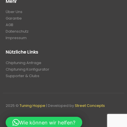
Mehr
Über Uns
Garantie
AGB
Datenschutz
Impressum
Nützliche Links
Chiptuning Anfrage
Chiptuning Konfigurator
Supporter & Clubs
2025 ©
Tuning Hoppe
| Developed by
Street Concepts
Wie können wir helfen?
Wie können wir helfen?