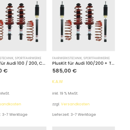
STECHNIK
,
SPORTFAHRWERKE
FAHRWERKSTECHNIK
,
SPORTFAHRWERKE
PlusKit für Audi 100 / 200, C4/A6 Limousine mit Niveau-/Luftfederung an HA NUR VA Typ 4A Tieferlegung 55 mm/
PlusKit für Audi 100/200 + Turbo Typ 43 Tieferlegung 40 mm/40 mm
0
€
585,00
€
K.A.W
 MwSt.
inkl. 19 % MwSt.
sandkosten
zzgl.
Versandkosten
t:
3-7 Werktage
Lieferzeit:
3-7 Werktage