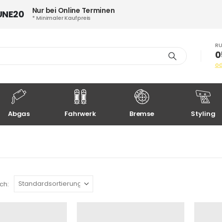
Nur bei Online Terminen
UNE20
* Minimaler Kaufpreis
RU
0
o
Abgas
Fahrwerk
Bremse
Styling
ch: