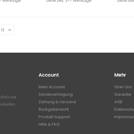
7 Werktage
Lieferzeit:
3-7 Werktage
Lieferzei
Account
Mehr
Mein Account
Über Uns
Sendeverfolgung
Garantie
schaft und
Zahlung & Versand
AGB
viduellen
Rückgaberecht
Datensch
Produkt Support
Impressu
Hilfe & FAQ