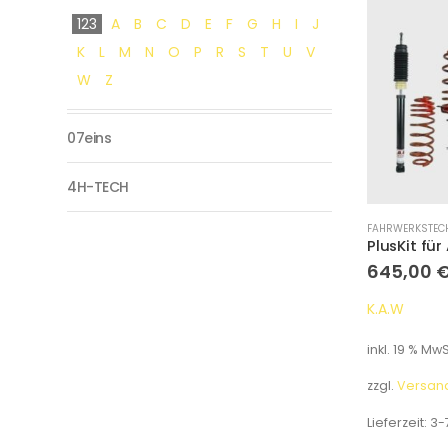
123
A
B
C
D
E
F
G
H
I
J
K
L
M
N
O
P
R
S
T
U
V
W
Z
07eins
4H-TECH
FAHRWERKSTEC
645,00
K.A.W
inkl. 19 % MwS
zzgl.
Versan
Lieferzeit:
3-