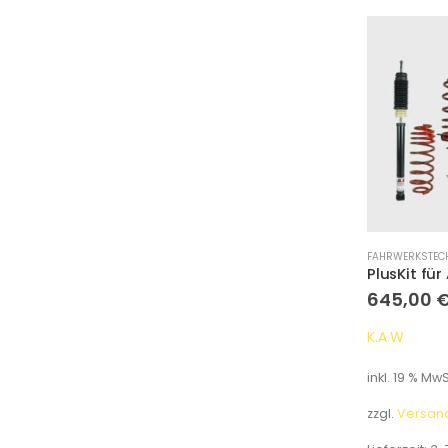
FAHRWERKSTEC
645,00
K.A.W
inkl. 19 % MwS
zzgl.
Versan