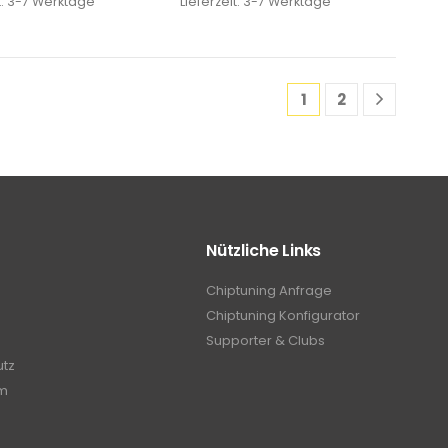
t:
3-7 Werktage
Lieferzeit:
3-7 Werktage
1
2
Nützliche Links
Chiptuning Anfrage
Chiptuning Konfigurator
Supporter & Clubs
utz
m