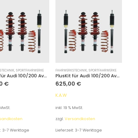
STECHNIK
,
SPORTFAHRWERKE
FAHRWERKSTECHNIK
,
SPORTFAHRWERKE
PlusKit für Audi 100/200 Avant Typ 44 Tieferlegung 55 mm/35 mm
PlusKit für Audi 100/200 Avant Typ 44 Tieferlegung 55 mm/35 mm
00
€
625,00
€
K.A.W
 MwSt.
inkl. 19 % MwSt.
sandkosten
zzgl.
Versandkosten
t:
3-7 Werktage
Lieferzeit:
3-7 Werktage