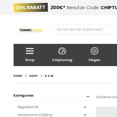
20% RABATT
200€*
Benutze Code:
CHIPT
Shop
Chiptuning
Felgen
HOME
SHOP
K.A.W
Kategorien
Sortieren na
Abgastechnik
Aerodynamic & Styling