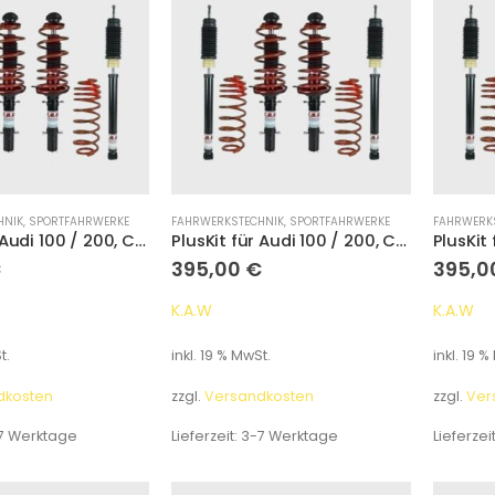
HNIK
,
SPORTFAHRWERKE
FAHRWERKSTECHNIK
,
SPORTFAHRWERKE
FAHRWERK
PlusKit für Audi 100 / 200, C4/A6 Avant mit Niveau-/Luftfederung an HA NUR VA Typ 4A Tieferlegung 55 mm/
PlusKit für Audi 100 / 200, C4/A6 Avant mit Niveau-/Luftfederung an HA NUR VA Typ 4A Tieferlegung 55 mm/
€
395,00
€
395,0
K.A.W
K.A.W
t.
inkl. 19 % MwSt.
inkl. 19 %
dkosten
zzgl.
Versandkosten
zzgl.
Ver
7 Werktage
Lieferzeit:
3-7 Werktage
Lieferzei