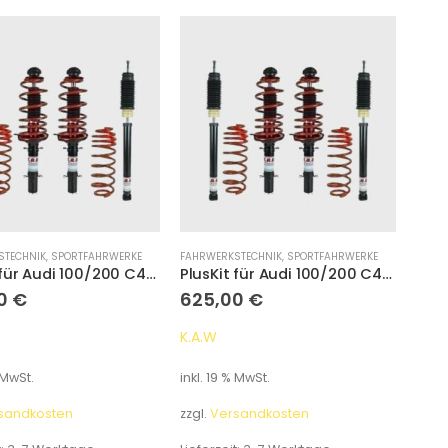
STECHNIK
,
SPORTFAHRWERKE
FAHRWERKSTECHNIK
,
SPORTFAHRWERKE
PlusKit für Audi 100/200 C4/A6 Avant Typ 4A Tieferlegung 55 mm/35 mm
PlusKit für Audi 100/200 C4/A6 Avant Typ 4A Tieferlegung 55 mm/35 mm
00
€
625,00
€
K.A.W
 MwSt.
inkl. 19 % MwSt.
sandkosten
zzgl.
Versandkosten