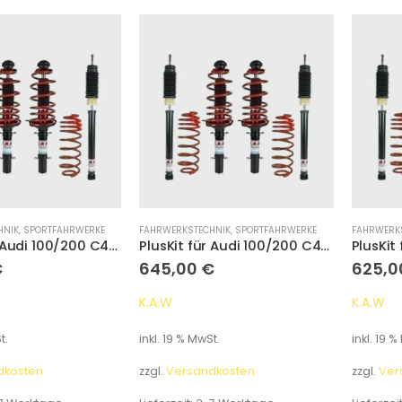
HNIK
,
SPORTFAHRWERKE
FAHRWERKSTECHNIK
,
SPORTFAHRWERKE
FAHRWERK
PlusKit für Audi 100/200 C4/A6 Avant Typ 4A Tieferlegung 55 mm/35 mm
PlusKit für Audi 100/200 C4/A6 Avant Typ 4A Tieferlegung 55 mm/35 mm
€
645,00
€
625,
K.A.W
K.A.W
t.
inkl. 19 % MwSt.
inkl. 19 %
dkosten
zzgl.
Versandkosten
zzgl.
Ver