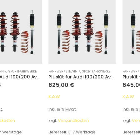
HNIK
,
SPORTFAHRWERKE
FAHRWERKSTECHNIK
,
SPORTFAHRWERKE
FAHRWERK
PlusKit für Audi 100/200 Avant Typ 44 Tieferlegung 55 mm/35 mm
PlusKit für Audi 100/200 Avant Typ 44 Tieferlegung 55 mm/35 mm
€
625,00
€
645,
K.A.W
K.A.W
t.
inkl. 19 % MwSt.
inkl. 19 %
dkosten
zzgl.
Versandkosten
zzgl.
Ver
7 Werktage
Lieferzeit:
3-7 Werktage
Lieferzei