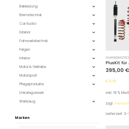
Bekleidung
Bremstechnik
Car Audio
Exterior
Fahrwerkstechnik
Felgen
Interior
FAHRWERKSTEC
Motor & Getriebe
395,00
Motorsport
K.A.W
Pflegeprodukte
Unkategorisiert
inkl. 19 % MwS
Werkzeug
zzgl.
Versan
Lieferzeit:
3-
Marken