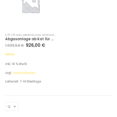
2,75 " (70 MM)
,
ABGASTECHNIK
,
SPORTAUSPUFFANLAGEN
Abgasanlage ab Kat für Audi A1 1.4 TFSI S line 185PS S tronic (Variante: Cerakote Schwarze Endrohre)
926,00
€
1.030,54
€
Miltek
inkl. 19 % MwSt.
zzgl.
Versandkosten
Lieferzeit:
7-14 Werktage