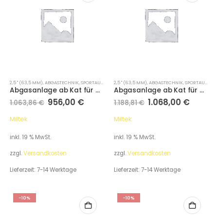
2,5 " (63,5 MM)
,
ABGASTECHNIK
,
SPORTAUSPUFFANLAGEN
2,5 " (63,5 MM)
,
ABGASTECHNIK
,
SPORTAUSPUFFANLAGEN
Abgasanlage ab Kat für Audi A1 1.4 TFSI S line 122PS (Variante: Cerakote Schwarze Endrohre)
Abgasanlage ab Kat für Audi A1 1.4 TFSI S line 122PS (Variante: Cerakote Schwarze Endrohre)
956,00
€
1.068,00
€
1.063,86
€
1.188,81
€
Miltek
Miltek
inkl. 19 % MwSt.
inkl. 19 % MwSt.
zzgl.
Versandkosten
zzgl.
Versandkosten
Lieferzeit:
7-14 Werktage
Lieferzeit:
7-14 Werktage
-10%
-10%