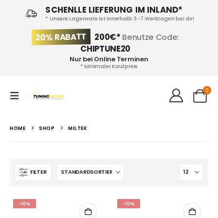
SCHENLLE LIEFERUNG IM INLAND*
* Unsere Lagerware ist innerhalb 3-7 Werktagen bei dir!
20% RABATT
200€*
Benutze Code:
CHIPTUNE20
Nur bei Online Terminen
* Minimaler Kaufpreis
0
HOME
SHOP
MILTEK
FILTER
-10%
-10%