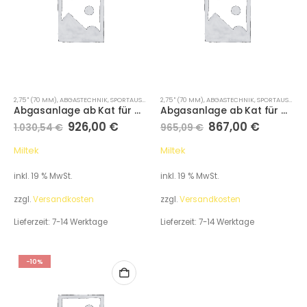
2,75 " (70 MM)
,
ABGASTECHNIK
,
SPORTAUSPUFFANLAGEN
2,75 " (70 MM)
,
ABGASTECHNIK
,
SPORTAUSPUFFANLAGEN
Abgasanlage ab Kat für Audi A1 1.4 TFSI S line 150PS ACT (Variante: Cerakote Schwarze Endrohre)
Abgasanlage ab Kat für Audi A1 1.4 TFSI S line 150PS ACT (Variante: Polierte Endrohre )
926,00
€
867,00
€
1.030,54
€
965,09
€
Miltek
Miltek
inkl. 19 % MwSt.
inkl. 19 % MwSt.
zzgl.
Versandkosten
zzgl.
Versandkosten
Lieferzeit:
7-14 Werktage
Lieferzeit:
7-14 Werktage
-10%