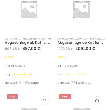
2,5 " (63,5 MM)
,
ABGASTECHNIK
,
SPORTAUSPUFFANLAGEN
2,5 " (63,5 MM)
,
ABGASTECHNIK
,
SPORTAUSPUFFANLAGEN
Abgasanlage ab Kat für Audi A1 1.4 TFSI S line 122PS (Variante: Polierte Endrohre)
Abgasanlage ab Kat für Audi A1 1.4 TFSI S line 122PS (Variante: Polierte Endrohre)
897,00
€
1.010,00
€
998,48
€
1.123,36
€
Miltek
Miltek
inkl. 19 % MwSt.
inkl. 19 % MwSt.
zzgl.
Versandkosten
zzgl.
Versandkosten
Lieferzeit:
7-14 Werktage
Lieferzeit:
7-14 Werktage
-10%
-10%