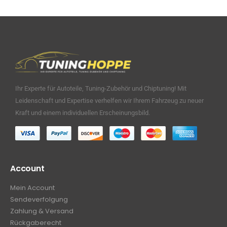
Ihr Experte für Autoteile, Tuning-Zubehör und Chiptuning! Mit
Leidenschaft und Expertise verhelfen wir Ihrem Fahrzeug zu neuer
Kraft und einem individuellen Erscheinungsbild.
Account
Mein Account
Sendeverfolgung
Zahlung & Versand
Rückgaberecht