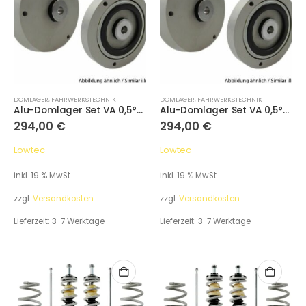
DOMLAGER
,
FAHRWERKSTECHNIK
DOMLAGER
,
FAHRWERKSTECHNIK
Alu-Domlager Set VA 0,5°neg.
Alu-Domlager Set VA 0,5°neg.
294,00
€
294,00
€
Lowtec
Lowtec
inkl. 19 % MwSt.
inkl. 19 % MwSt.
zzgl.
Versandkosten
zzgl.
Versandkosten
Lieferzeit:
3-7 Werktage
Lieferzeit:
3-7 Werktage