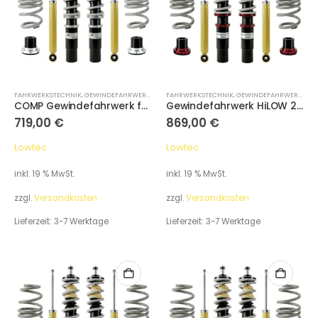
FAHRWERKSTECHNIK
,
GEWINDEFAHRWERKE
FAHRWERKSTECHNIK
,
GEWINDEFAHRWERKE
COMP Gewindefahrwerk für Volkswagen Golf VIII CD (Bracket 50mm) Baujahr: 19-
Gewindefahrwerk HiLOW 2 Dynamic für Volkswagen Golf VIII CD (Bracket 50mm) Baujahr: 19-
719,00
€
869,00
€
Lowtec
Lowtec
inkl. 19 % MwSt.
inkl. 19 % MwSt.
zzgl.
Versandkosten
zzgl.
Versandkosten
Lieferzeit:
3-7 Werktage
Lieferzeit:
3-7 Werktage