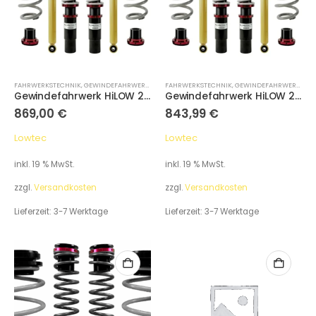
FAHRWERKSTECHNIK
,
GEWINDEFAHRWERKE
FAHRWERKSTECHNIK
,
GEWINDEFAHRWERKE
Gewindefahrwerk HiLOW 2 Race für Volkswagen Golf VIII CD (Bracket 50mm) Baujahr: 19-
Gewindefahrwerk HiLOW 2 Street für Volkswagen Golf VIII CD (Bracket 50mm) Baujahr: 19-
869,00
€
843,99
€
Lowtec
Lowtec
inkl. 19 % MwSt.
inkl. 19 % MwSt.
zzgl.
Versandkosten
zzgl.
Versandkosten
Lieferzeit:
3-7 Werktage
Lieferzeit:
3-7 Werktage