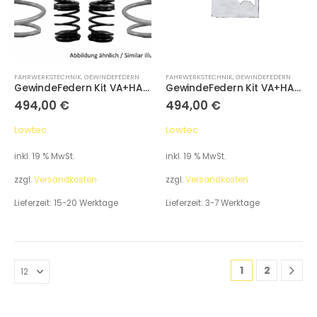
FAHRWERKSTECHNIK
,
GEWINDEFEDERN
FAHRWERKSTECHNIK
,
GEWINDEFEDERN
GewindeFedern Kit VA+HA für Volkswagen Golf VIII R Variant CDV Baujahr: 20-
GewindeFedern Kit VA+HA passend für Audi A3 Cabrio Quattro 8V Bj 14-
494,00
€
494,00
€
Lowtec
Lowtec
inkl. 19 % MwSt.
inkl. 19 % MwSt.
zzgl.
Versandkosten
zzgl.
Versandkosten
Lieferzeit:
15-20 Werktage
Lieferzeit:
3-7 Werktage
1
2